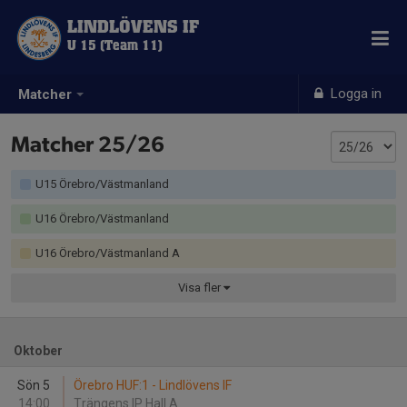
LINDLÖVENS IF
U 15 (Team 11)
Logga in
Matcher
Matcher 25/26
U15 Örebro/Västmanland
U16 Örebro/Västmanland
U16 Örebro/Västmanland A
Visa
fler
Oktober
Sön 5
Örebro HUF:1 - Lindlövens IF
14:00
Trängens IP Hall A