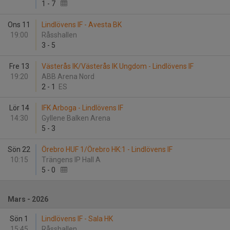
1
-
7
Ons 11
Lindlövens IF - Avesta BK
19:00
Råsshallen
3
-
5
Fre 13
Västerås IK/Västerås IK Ungdom - Lindlövens IF
19:20
ABB Arena Nord
2
-
1
ES
Lör 14
IFK Arboga - Lindlövens IF
14:30
Gyllene Balken Arena
5
-
3
Sön 22
Örebro HUF 1/Örebro HK:1 - Lindlövens IF
10:15
Trängens IP Hall A
5
-
0
Mars - 2026
Sön 1
Lindlövens IF - Sala HK
15:45
Råsshallen