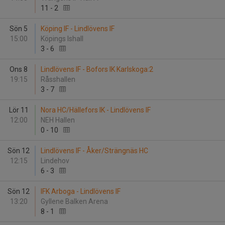
11
-
2
Sön 5
Köping IF - Lindlövens IF
15:00
Köpings Ishall
3
-
6
Ons 8
Lindlövens IF - Bofors IK Karlskoga:2
19:15
Råsshallen
3
-
7
Lör 11
Nora HC/Hällefors IK - Lindlövens IF
12:00
NEH Hallen
0
-
10
Sön 12
Lindlövens IF - Åker/Strängnäs HC
12:15
Lindehov
6
-
3
Sön 12
IFK Arboga - Lindlövens IF
13:20
Gyllene Balken Arena
8
-
1