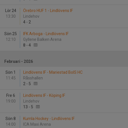
Lör 24
Örebro HUF 1 - Lindlövens IF
13:30
Lindehov
4
-
2
Sön 25
IFK Arboga - Lindlövens IF
12:10
Gyllene Balken Arena
8
-
4
Februari - 2026
Sön 1
Lindlövens IF - Mariestad BoIS HC
11:45
Råsshallen
2
-
5
Fre 6
Lindlövens IF - Köping IF
19:00
Lindehov
13
-
5
Sön 8
Kumla Hockey - Lindlövens IF
14:00
ICA Maxi Arena