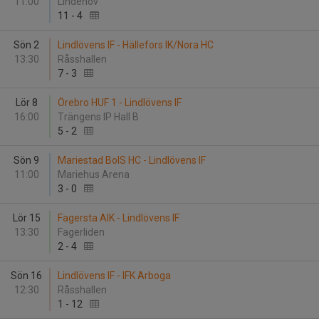
11:00
Lindehov
11
-
4
Sön 2
Lindlövens IF - Hällefors IK/Nora HC
13:30
Råsshallen
7
-
3
Lör 8
Örebro HUF 1 - Lindlövens IF
16:00
Trängens IP Hall B
5
-
2
Sön 9
Mariestad BoIS HC - Lindlövens IF
11:00
Mariehus Arena
3
-
0
Lör 15
Fagersta AIK - Lindlövens IF
13:30
Fagerliden
2
-
4
Sön 16
Lindlövens IF - IFK Arboga
12:30
Råsshallen
1
-
12