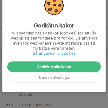
4
-
3
Sön 30
Lindlövens IF - Kumla Hockey
12:00
Råsshallen
5
-
15
Godkänn kakor
Vi använder oss av kakor (cookies) för att vår
Sön 30
Lindlövens IF - Örebro HUF 1/Örebro HK:1
webbplats ska fungera bra för dig. De används
13:30
Lindehov
även för webbanalys i syfte att hjälpa oss att
8
-
9
förbättra våra tjänster.
Så använder vi cookies
December
Fre 5
Lindlövens IF - Kumla Hockey
Godkänn alla kakor
18:45
Lindehov
6
-
3
Bara nödvändiga
Lör 6
IFK Arboga - Lindlövens IF
11:30
Gyllene Balken Arena
4
-
5
Sön 7
Sala HK - Lindlövens IF