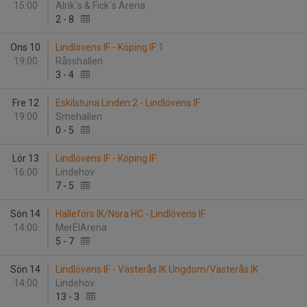
15:00
Alrik´s & Fick´s Arena
2
-
8
Ons 10
Lindlövens IF - Köping IF:1
19:00
Råsshallen
3
-
4
Fre 12
Eskilstuna Linden:2 - Lindlövens IF
19:00
Smehallen
0
-
5
Lör 13
Lindlövens IF - Köping IF
16:00
Lindehov
7
-
5
Sön 14
Hällefors IK/Nora HC - Lindlövens IF
14:00
MerElArena
5
-
7
Sön 14
Lindlövens IF - Västerås IK Ungdom/Västerås IK
14:00
Lindehov
13
-
3