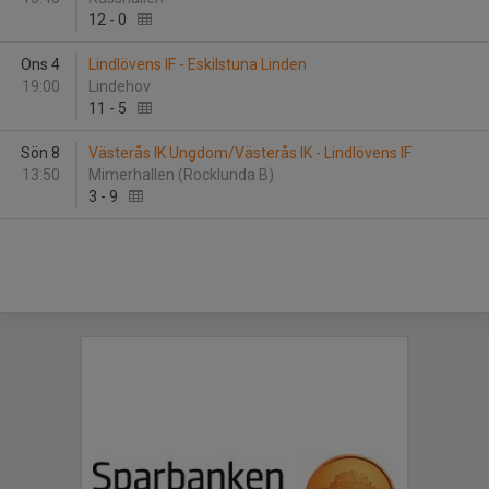
12
-
0
Ons 4
Lindlövens IF - Eskilstuna Linden
19:00
Lindehov
11
-
5
Sön 8
Västerås IK Ungdom/Västerås IK - Lindlövens IF
13:50
Mimerhallen (Rocklunda B)
3
-
9