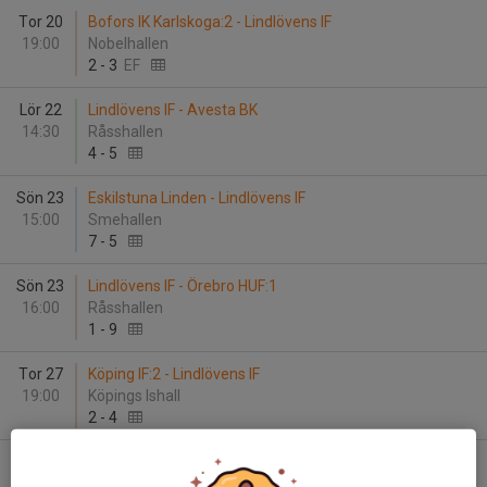
Tor 20
Bofors IK Karlskoga:2 - Lindlövens IF
19:00
Nobelhallen
2
-
3
EF
Lör 22
Lindlövens IF - Avesta BK
14:30
Råsshallen
4
-
5
Sön 23
Eskilstuna Linden - Lindlövens IF
15:00
Smehallen
7
-
5
Sön 23
Lindlövens IF - Örebro HUF:1
16:00
Råsshallen
1
-
9
Tor 27
Köping IF:2 - Lindlövens IF
19:00
Köpings Ishall
2
-
4
Lör 29
Västerås IK/Västerås IK Ungdom - Lindlövens IF
16:00
ABB Arena Nord