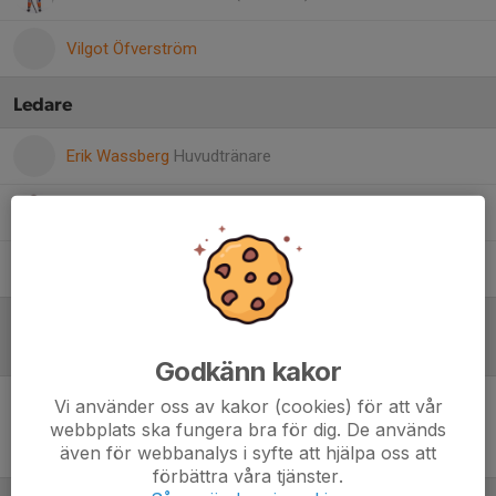
Vilgot Öfverström
Ledare
Erik Wassberg
Huvudtränare
Joakim Grahn
Huvudtränare
Kimmo Rahkonen
Materialare
Referat
Godkänn kakor
Vi använder oss av kakor (cookies) för att vår
Inget referat skrivet
webbplats ska fungera bra för dig. De används
även för webbanalys i syfte att hjälpa oss att
förbättra våra tjänster.