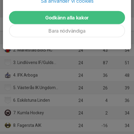
Så använder vi cookies
Tabell
Godkänn alla kakor
U15 Örebro/Västmanland
M
+/-
P
Bara nödvändiga
1. Örebro HUF 1/Örebro HK:1
24
129
65
2. Mariestad BoIS HC
24
43
54
3. Lindlövens IF/Guldsmedshytte SK
24
87
51
4. IFK Arboga
24
36
48
5. Västerås IK Ungdom/Västerås IK
24
26
39
6. Eskilstuna Linden
24
4
36
7. Kumla Hockey
24
2
34
8. Fagersta AIK
24
-16
34