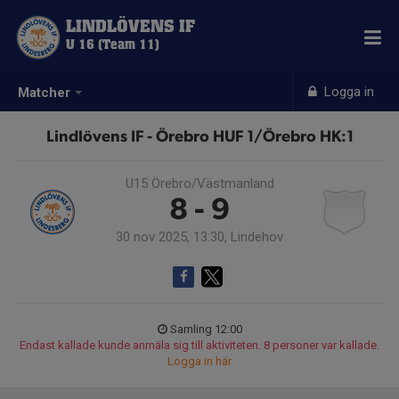
LINDLÖVENS IF
U 16 (Team 11)
Logga in
Matcher
Lindlövens IF - Örebro HUF 1/Örebro HK:1
U15 Örebro/Västmanland
8 - 9
30 nov 2025, 13:30, Lindehov
Samling 12:00
Endast kallade kunde anmäla sig till aktiviteten. 8 personer var kallade.
Logga in här