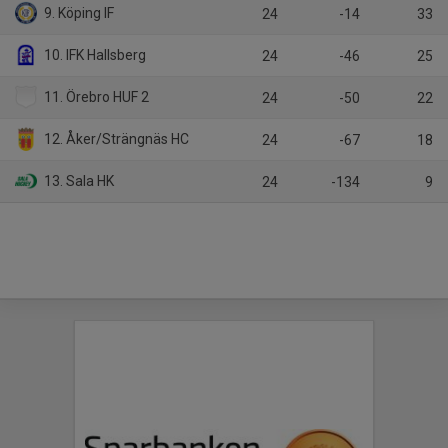
9. Köping IF
24
-14
33
10. IFK Hallsberg
24
-46
25
11. Örebro HUF 2
24
-50
22
12. Åker/Strängnäs HC
24
-67
18
13. Sala HK
24
-134
9