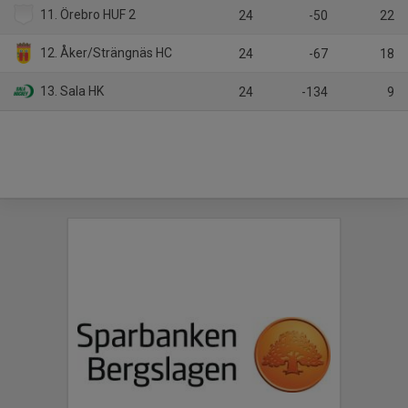
11. Örebro HUF 2
24
-50
22
12. Åker/Strängnäs HC
24
-67
18
13. Sala HK
24
-134
9