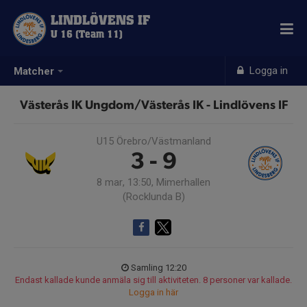
LINDLÖVENS IF
U 16 (Team 11)
Logga in
Matcher
Västerås IK Ungdom/Västerås IK - Lindlövens IF
U15 Örebro/Västmanland
3 - 9
8 mar, 13:50, Mimerhallen
(Rocklunda B)
Samling 12:20
Endast kallade kunde anmäla sig till aktiviteten. 8 personer var kallade.
Logga in här