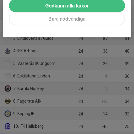
U15 Örebro/Västmanland
M
+/-
P
Godkänn alla kakor
1. Örebro HUF 1/Örebro HK:1
24
129
65
Bara nödvändiga
2. Mariestad BoIS HC
24
43
54
3. Lindlövens IF/Guldsmedshytte SK
24
87
51
4. IFK Arboga
24
36
48
5. Västerås IK Ungdom/Västerås IK
24
26
39
6. Eskilstuna Linden
24
4
36
7. Kumla Hockey
24
2
34
8. Fagersta AIK
24
-16
34
9. Köping IF
24
-14
33
10. IFK Hallsberg
24
-46
25