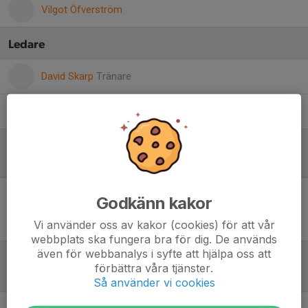
Vilgot Öfverström
Ledare
David Skarp
Tränare
Erik Wassberg
Huvudtränare
Referat
Godkänn kakor
Inget referat skrivet
Vi använder oss av kakor (cookies) för att vår
webbplats ska fungera bra för dig. De används
även för webbanalys i syfte att hjälpa oss att
förbättra våra tjänster.
Tabell
Så använder vi cookies