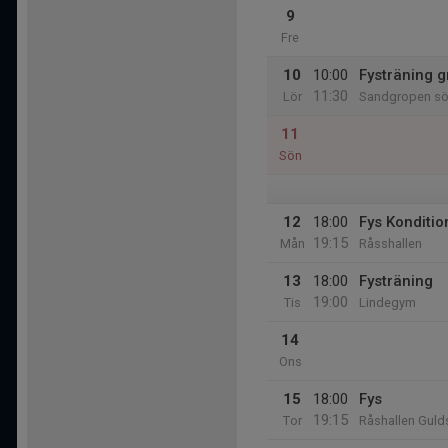
9
Fre
10
10:00
Fysträning 
11:30
Lör
Sandgropen söd
11
Sön
12
18:00
Fys Konditio
19:15
Mån
Råsshallen
13
18:00
Fysträning
19:00
Tis
Lindegym
14
Ons
15
18:00
Fys
19:15
Tor
Råshallen Gul