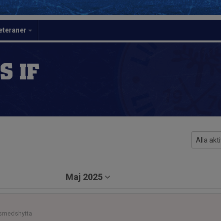
eteraner
S IF
Maj 2025
dsmedshytta