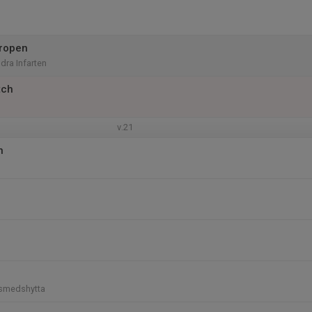
gropen
ra Infarten
tch
v.21
n
dsmedshytta