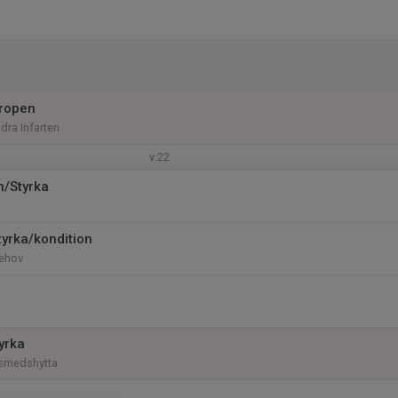
gropen
ra Infarten
v.22
n/Styrka
tyrka/kondition
ehov
yrka
dsmedshytta