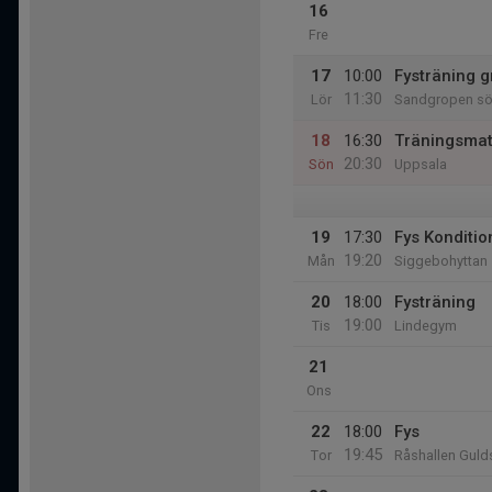
16
Fre
17
10:00
Fysträning 
11:30
Lör
Sandgropen söd
18
16:30
Träningsma
20:30
Sön
Uppsala
19
17:30
Fys Konditio
19:20
Mån
Siggebohyttan
20
18:00
Fysträning
19:00
Tis
Lindegym
21
Ons
22
18:00
Fys
19:45
Tor
Råshallen Gul