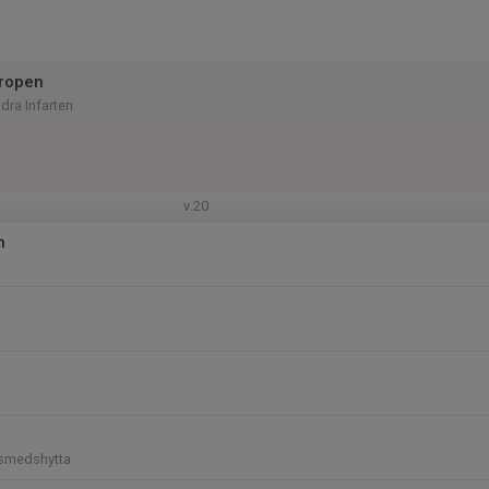
gropen
ra Infarten
v.20
n
dsmedshytta