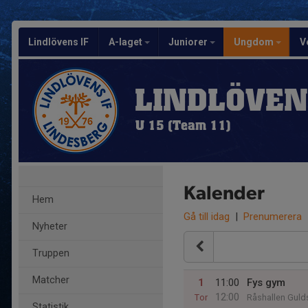
Lindlövens IF
A-laget
Juniorer
Ungdom
V
LINDLÖVEN
U 15 (Team 11)
Kalender
Hem
Gå till idag
|
Prenumerera
Nyheter
Truppen
Matcher
1
11:00
Fys gym
12:00
Tor
Råshallen Gul
Statistik