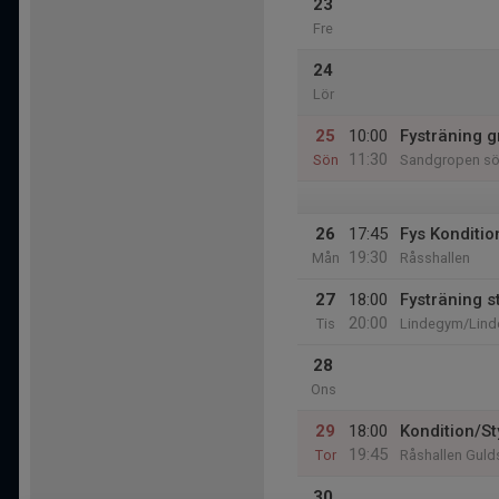
23
Fre
24
Lör
25
10:00
Fysträning 
11:30
Sön
Sandgropen söd
26
17:45
Fys Konditio
19:30
Mån
Råsshallen
27
18:00
Fysträning s
20:00
Tis
Lindegym/Lind
28
Ons
29
18:00
Kondition/St
19:45
Tor
Råshallen Gul
30