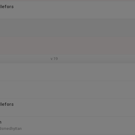
llefors
v.19
llefors
n
ldsmedhyttan