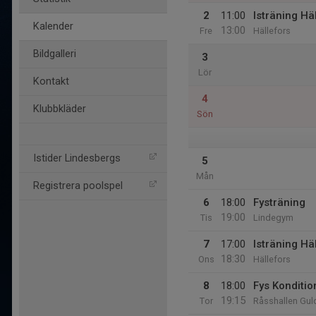
2
11:00
Isträning Hä
Kalender
13:00
Fre
Hällefors
Bildgalleri
3
Lör
Kontakt
4
Klubbkläder
Sön
Istider Lindesbergs
5
Mån
Registrera poolspel
6
18:00
Fysträning
19:00
Tis
Lindegym
7
17:00
Isträning Hä
18:30
Ons
Hällefors
8
18:00
Fys Konditio
19:15
Tor
Råsshallen Gu