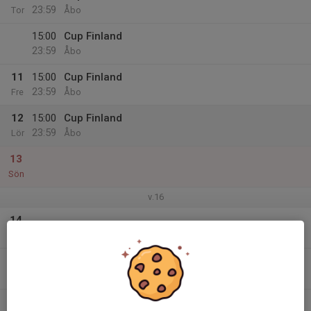
23:59
Tor
Åbo
15:00
Cup Finland
23:59
Åbo
11
15:00
Cup Finland
23:59
Fre
Åbo
12
15:00
Cup Finland
23:59
Lör
Åbo
13
Sön
v.16
14
Mån
15
Tis
16
17:00
Isträning Hällefors