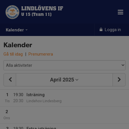
LINDLÖVENS IF
U 15 (Team 11)
Logga in
Kalender
Kalender
Gå till idag
|
Prenumerera
April 2025
1
19:30
Isträning
20:30
Tis
Lindehov Lindesberg
2
Ons
3
19:30
Extra isträning