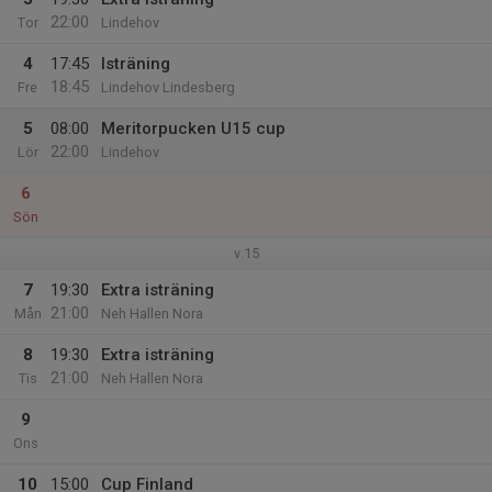
22:00
Tor
Lindehov
4
17:45
Isträning
18:45
Fre
Lindehov Lindesberg
5
08:00
Meritorpucken U15 cup
22:00
Lör
Lindehov
6
Sön
v.15
7
19:30
Extra isträning
21:00
Mån
Neh Hallen Nora
8
19:30
Extra isträning
21:00
Tis
Neh Hallen Nora
9
Ons
10
15:00
Cup Finland