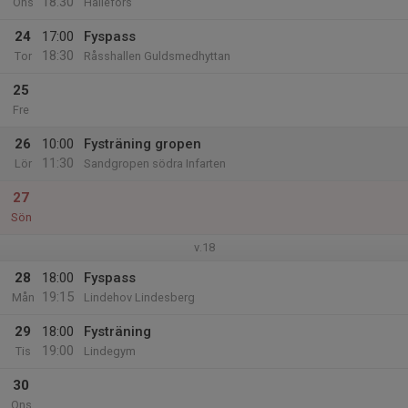
18:30
Ons
Hällefors
24
17:00
Fyspass
18:30
Tor
Råsshallen Guldsmedhyttan
25
Fre
26
10:00
Fysträning gropen
11:30
Lör
Sandgropen södra Infarten
27
Sön
v.18
28
18:00
Fyspass
19:15
Mån
Lindehov Lindesberg
29
18:00
Fysträning
19:00
Tis
Lindegym
30
Ons