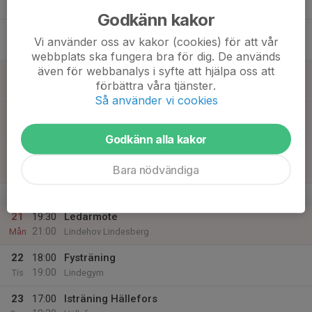
18:30
Ons
Hällefors
Godkänn kakor
17
18:00
Fysträning
Vi använder oss av kakor (cookies) för att vår
19:00
Tor
Lindegym
webbplats ska fungera bra för dig. De används
även för webbanalys i syfte att hjälpa oss att
18
10:00
Coopertest
förbättra våra tjänster.
11:30
Fre
Lindehov Lindesberg
Så använder vi cookies
19
Lör
Godkänn alla kakor
20
11:00
Illinois Agility Test
Bara nödvändiga
12:30
Sön
Lindehov
v.17
21
19:30
Ledarmöte
21:00
Mån
Lindehov Lindesberg
22
18:00
Fysträning
19:00
Tis
Lindegym
23
17:00
Isträning Hällefors