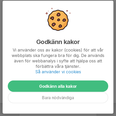
7. Kumla Hockey
24
2
34
8. Fagersta AIK
24
-16
34
9. Köping IF
24
-14
33
Godkänn kakor
10. IFK Hallsberg
24
-46
25
Vi använder oss av kakor (cookies) för att vår
11. Örebro HUF 2
24
-50
22
webbplats ska fungera bra för dig. De används
även för webbanalys i syfte att hjälpa oss att
12. Åker/Strängnäs HC
24
-67
18
förbättra våra tjänster.
Så använder vi cookies
13. Sala HK
24
-134
9
Godkänn alla kakor
Bara nödvändiga