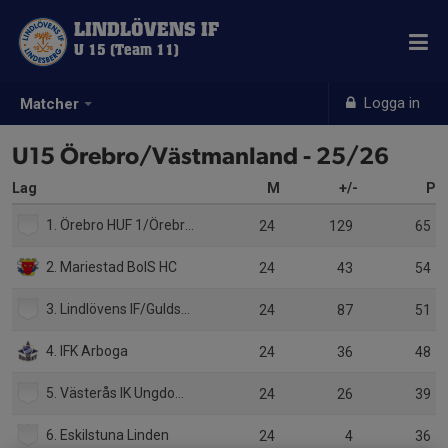
LINDLÖVENS IF
U 15 (Team 11)
Logga in
Matcher
U15 Örebro/Västmanland - 25/26
Lag
M
+/-
P
1. Örebro HUF 1/Örebro HK:1
24
129
65
2. Mariestad BoIS HC
24
43
54
3. Lindlövens IF/Guldsmedshytte SK
24
87
51
4. IFK Arboga
24
36
48
5. Västerås IK Ungdom/Västerås IK
24
26
39
6. Eskilstuna Linden
24
4
36