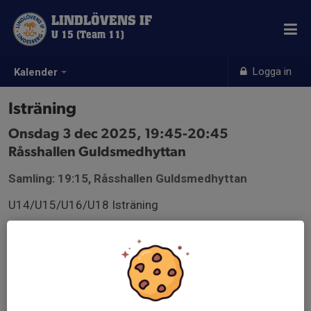
LINDLÖVENS IF
U 15 (Team 11)
Logga in
Kalender
Isträning
Onsdag 3 dec 2025, 19:45-20:45
Råsshallen Guldsmedhyttan
Samling: 19:15, Råsshallen Guldsmedhyttan
U14/U15/U16/U18 Isträning