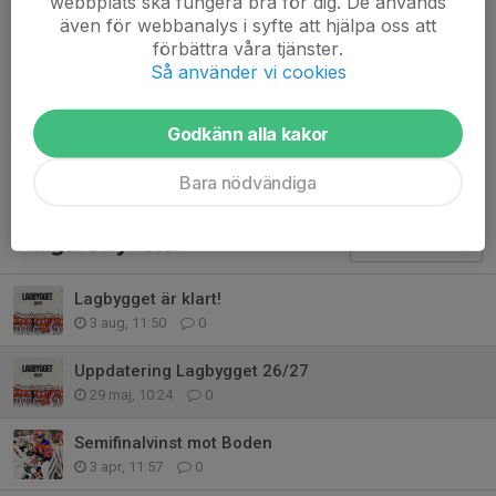
Erik Brenkle
webbplats ska fungera bra för dig. De används
även för webbanalys i syfte att hjälpa oss att
Simon Nyhlén-Persson
förbättra våra tjänster.
Carl-Johan Sälle
Så använder vi cookies
Joshua Karlsson (ny)
Dela nyhet
Godkänn alla kakor
Bara nödvändiga
Tidigare nyheter
Lagbygget är klart!
3 aug, 11:50
0
Uppdatering Lagbygget 26/27
29 maj, 10:24
0
Semifinalvinst mot Boden
3 apr, 11:57
0