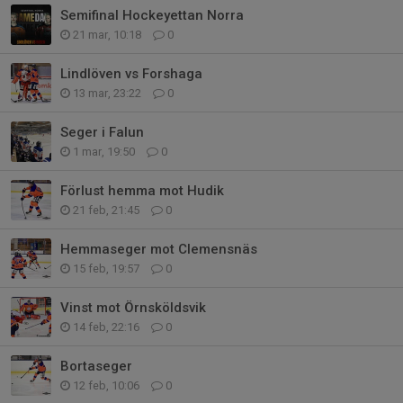
Semifinal Hockeyettan Norra
21 mar, 10:18
0
Lindlöven vs Forshaga
13 mar, 23:22
0
Seger i Falun
1 mar, 19:50
0
Förlust hemma mot Hudik
21 feb, 21:45
0
Hemmaseger mot Clemensnäs
15 feb, 19:57
0
Vinst mot Örnsköldsvik
14 feb, 22:16
0
Bortaseger
12 feb, 10:06
0