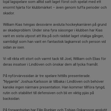
lojal lagspelare som alltid satt laget först och spelat med ett
enormt hjärta för klubbmärket – även genom tuffa perioder och
skador.
William Kias tvingas dessvärre avsluta hockeykarriären på grund
av skadeproblem. Under sina fyra säsonger i klubben har Kias
varit en sista utpost att lita på och räddat laget otaliga gånger,
samtidigt som han varit en fantastisk lagkamrat och person vid
sidan av isen.
Vi vill rikta ett stort och varmt tack till Joel, William och Elias för
deras insatser i Lindlöven och önskar dem all lycka framåt.
På nyförvärvssidan är tre spelare hittills presenterade.
“Nygamle” Joshua Karlsson är tillbaka i Lindlöven och behöver
kanske ingen närmare presentation. Han kommer tillföra tyngd,
rutin och stabilitet till defensiven och bli en viktig pjäs på
backsidan.
På forwardsidan har Filip Runbjer och Tobias Oskarsson anslutit.