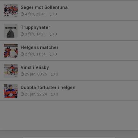
Seger mot Sollentuna
4 feb, 22:41
0
Truppnyheter
3 feb, 14:21
0
Helgens matcher
2 feb, 11:54
0
Vinst i Väsby
29 jan, 00:25
0
Dubbla förluster i helgen
25 jan, 22:24
0