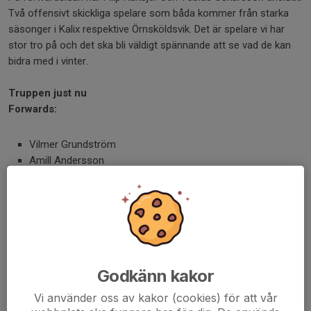
Två offensivt skickliga spelare som båda kommer från starka
säsonger i Kalix respektive Örnsköldsvik. Det är spelare vi har
stor tro på och det ska bli väldigt spännande att se vad de kan
bidra med i vinter.
Truppen just nu
Forwards:
Vilmer Grundström
Amill Andersson
Gustav Karlsson
Johannes Jämsén
Lukas Johansson
Isac Hammar
Gustav Arvidsson
Filip Runbjer (ny)
Godkänn kakor
Tobias Oskarsson (ny)
Backar:
Vi använder oss av kakor (cookies) för att vår