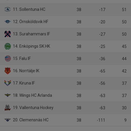
11. Sollentuna HC
38
-17
51
12. Örnsköldsvik HF
38
-20
50
13. Surahammars IF
38
-27
50
14. Enköpings SK HK
38
-25
45
15. Falu IF
38
-36
44
16. Norrtälje IK
38
-65
42
17. Kiruna IF
38
-56
37
18. Wings HC Arlanda
38
-63
37
19. Vallentuna Hockey
38
-63
30
20. Clemensnäs HC
38
-111
9