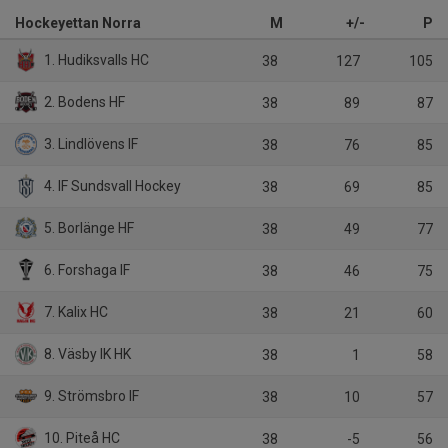
Hockeyettan Norra
M
+/-
P
1. Hudiksvalls HC
38
127
105
2. Bodens HF
38
89
87
3. Lindlövens IF
38
76
85
4. IF Sundsvall Hockey
38
69
85
5. Borlänge HF
38
49
77
6. Forshaga IF
38
46
75
7. Kalix HC
38
21
60
8. Väsby IK HK
38
1
58
9. Strömsbro IF
38
10
57
10. Piteå HC
38
-5
56