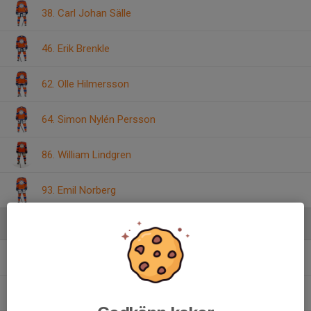
38. Carl Johan Sälle
46. Erik Brenkle
62. Olle Hilmersson
64. Simon Nylén Persson
86. William Lindgren
93. Emil Norberg
Ledare
Lennart Hermansson
Huvudtränare
Hasse Lind
Materialförvaltare