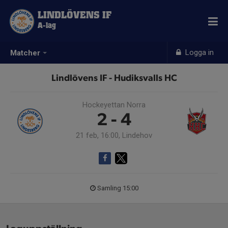
LINDLÖVENS IF
A-lag
Logga in
Matcher
Lindlövens IF - Hudiksvalls HC
Hockeyettan Norra
2 - 4
21 feb, 16:00, Lindehov
Samling 15:00