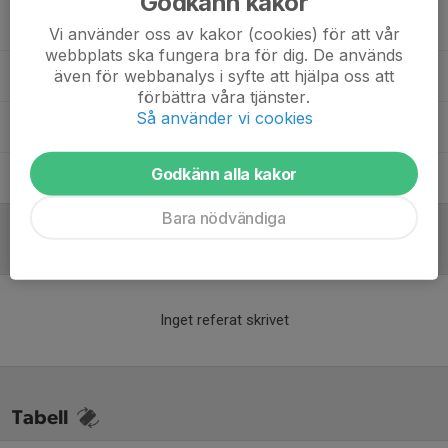
Godkänn kakor
Anders Lindqvist
Materialförvaltare
Vi använder oss av kakor (cookies) för att vår
webbplats ska fungera bra för dig. De används
även för webbanalys i syfte att hjälpa oss att
Henry Nordlund
Lagledare
förbättra våra tjänster.
Så använder vi cookies
Per Olsson
Materialförvaltare
Godkänn alla kakor
Marcus "Mackan" Sjöö
Assisterande tränare
Bara nödvändiga
Referat
Inget referat skrivet
Tabell