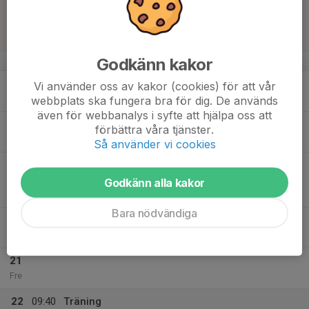
16
14:00
Match mot Piteå HC
16:00
Sön
Hockeyettan Norra
Lindehov
Godkänn kakor
v.47
17
16:15
Träning
Vi använder oss av kakor (cookies) för att vår
18:00
Mån
Lindehov
webbplats ska fungera bra för dig. De används
även för webbanalys i syfte att hjälpa oss att
18
18:00
Träning
förbättra våra tjänster.
19:00
Tis
Lindehov
Så använder vi cookies
19
19:00
Match mot Enköpings SK HK
21:00
Ons
Hockeyettan Norra
Godkänn alla kakor
Bahcohallen
Bara nödvändiga
20
16:15
Träning
18:00
Tor
Lindehov
21
Fre
22
09:40
Träning