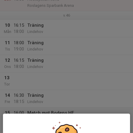
Roslagens Sparbank Arena
v.46
10
16:15
Träning
18:00
Mån
Lindehov
11
18:00
Träning
19:00
Tis
Lindehov
12
16:15
Träning
18:00
Ons
Lindehov
13
Tor
14
16:30
Träning
18:15
Fre
Lindehov
15
16:00
Match mot Bodens HF
18:00
Lör
Hockeyettan Norra
Lindehov