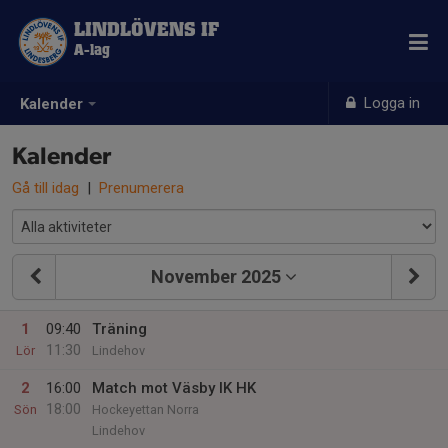
LINDLÖVENS IF
A-lag
Logga in
Kalender
Kalender
Gå till idag
|
Prenumerera
November 2025
1
09:40
Träning
11:30
Lör
Lindehov
2
16:00
Match mot Väsby IK HK
18:00
Sön
Hockeyettan Norra
Lindehov