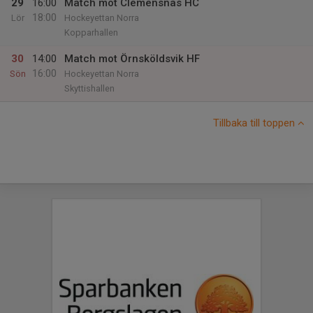
29
16:00
Match mot Clemensnäs HC
18:00
Lör
Hockeyettan Norra
Kopparhallen
30
14:00
Match mot Örnsköldsvik HF
16:00
Sön
Hockeyettan Norra
Skyttishallen
Tillbaka till toppen