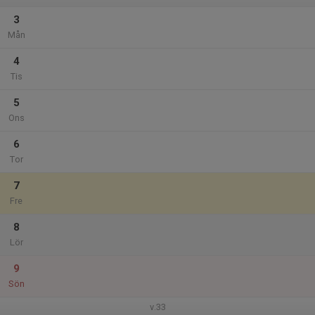
3
Mån
4
Tis
5
Ons
6
Tor
7
Fre
8
Lör
9
Sön
v.33