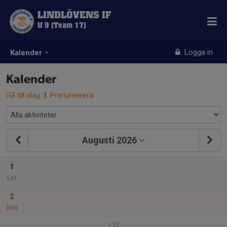
LINDLÖVENS IF
U 9 (Team 17)
Logga in
Kalender
Kalender
Gå till idag
|
Prenumerera
Augusti 2026
1
Lör
2
Sön
v.32