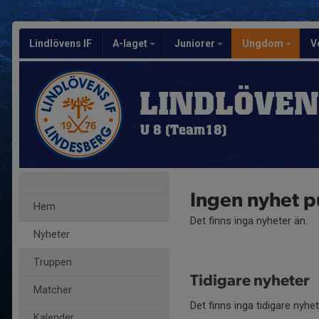
Lindlövens IF
A-laget
Juniorer
Ungdom
V
LINDLÖVEN
U 8 (Team18)
Ingen nyhet p
Hem
Det finns inga nyheter än.
Nyheter
Truppen
Tidigare nyheter
Matcher
Det finns inga tidigare nyhe
Kalender