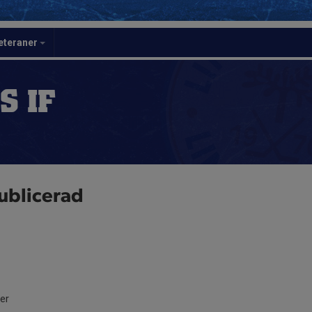
eteraner
S IF
ublicerad
ter