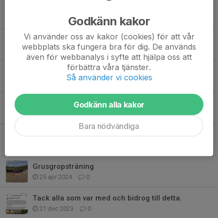
Lördagsmatch i Lindehov
Godkänn kakor
25 nov 2024
0
Vi använder oss av kakor (cookies) för att vår
Seriefinal
webbplats ska fungera bra för dig. De används
31 okt 2024
0
även för webbanalys i syfte att hjälpa oss att
förbättra våra tjänster.
Försäsongen avklarad
Så använder vi cookies
30 sep 2024
0
Lite Blandat om inledningen på säsongen
Godkänn alla kakor
9 sep 2024
0
Bara nödvändiga
Höstaktiviteter
5 jun 2024
0
Grusgropsträning
25 apr 2024
0
Tack alla som var med och bidrog till detta.
21 dec 2023
0