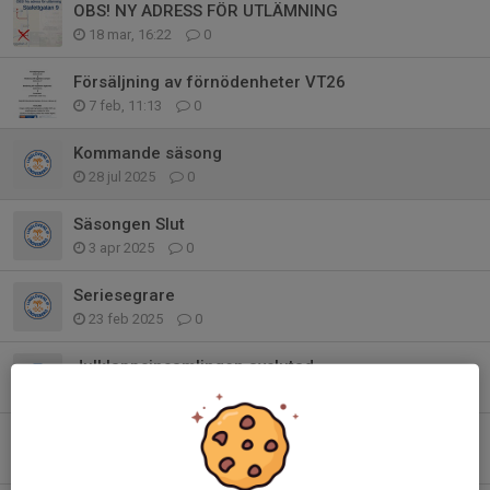
OBS! NY ADRESS FÖR UTLÄMNING
18 mar, 16:22
0
Försäljning av förnödenheter VT26
7 feb, 11:13
0
Kommande säsong
28 jul 2025
0
Säsongen Slut
3 apr 2025
0
Seriesegrare
23 feb 2025
0
Julklappsinsamlingen avslutad
19 dec 2024
0
Julklappar till utsatta barn och familjer
11 dec 2024
0