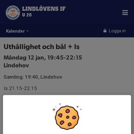
LINDLÖVENS IF
U 20
Logga in
Kalender
Uthållighet och bål + Is
Måndag 12 jan, 19:45-22:15
Lindehov
Samling: 19:40, Lindehov
Is 21.15-22.15