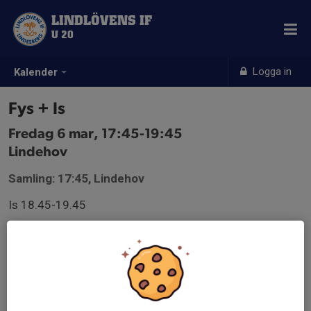
LINDLÖVENS IF
U 20
Logga in
Kalender
Fys + Is
Fredag 6 mar, 17:45-19:45
Lindehov
Samling: 17:45, Lindehov
Is 18.45-19.45