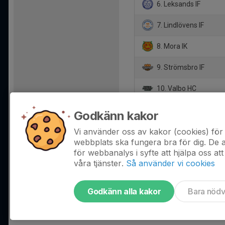
6. Leksands IF
7. Lindlövens IF
8. Mora IK
9. Strömsbro IF
10. Valbo HC
11. Västerås IK
Godkänn kakor
12. Örebro HK
Vi använder oss av kakor (cookies) för 
webbplats ska fungera bra för dig. De
för webbanalys i syfte att hjälpa oss att
våra tjänster.
Så använder vi cookies
Godkänn alla kakor
Bara nöd
Tjäna pengar till laget