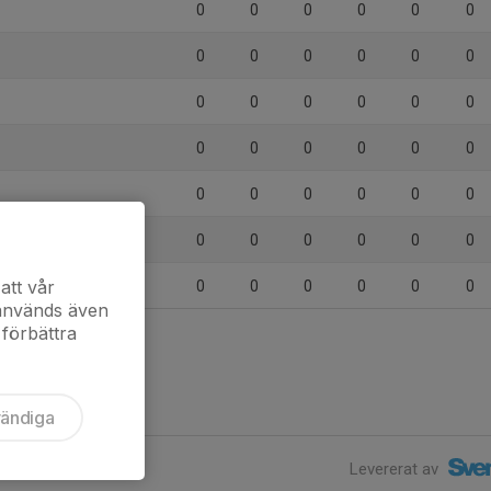
0
0
0
0
0
0
0
0
0
0
0
0
0
0
0
0
0
0
0
0
0
0
0
0
0
0
0
0
0
0
0
0
0
0
0
0
att vår
0
0
0
0
0
0
 används även
 förbättra
vändiga
Levererat av