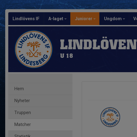
Lindlövens IF
A-laget
Juniorer
Ungdom
V
LINDLÖVEN
U 18
Hem
Nyheter
Truppen
Matcher
Statistik