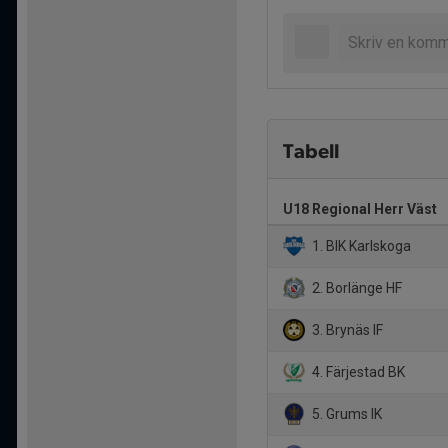
Tabell
U18 Regional Herr Väst
1. BIK Karlskoga
2. Borlänge HF
3. Brynäs IF
4. Färjestad BK
5. Grums IK