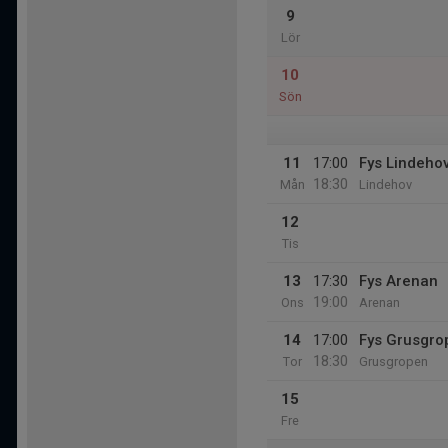
9
Lör
10
Sön
11
17:00
Fys Lindeho
18:30
Mån
Lindehov
12
Tis
13
17:30
Fys Arenan
19:00
Ons
Arenan
14
17:00
Fys Grusgro
18:30
Tor
Grusgropen
15
Fre