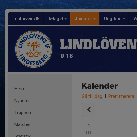
Lindlövens IF
A-laget
Juniorer
Ungdom
V
LINDLÖVEN
U 18
Kalender
Hem
Gå till idag
|
Prenumerera
Nyheter
Truppen
Matcher
1
Fre
Statistik