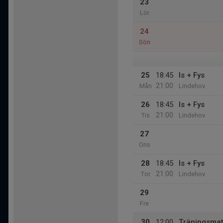
23
Lör
24
Sön
25
18:45
Is + Fys
21:00
Mån
Lindehov
26
18:45
Is + Fys
21:00
Tis
Lindehov
27
Ons
28
18:45
Is + Fys
21:00
Tor
Lindehov
29
Fre
30
12:00
Träningsmat