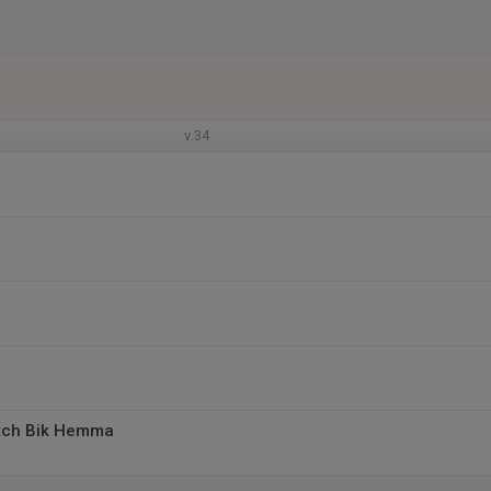
v.34
tch Bik Hemma