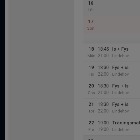
16
Lör
17
Sön
18
18:45
Is + Fys
21:00
Mån
Lindehov
19
18:30
Fys + is
22:00
Tis
Lindehov
20
18:30
Fys + Is
21:00
Ons
Lindehov
21
18:30
Fys + is
22:00
Tor
Lindehov
22
19:00
Träningsma
19:00
Fre
Lindehov