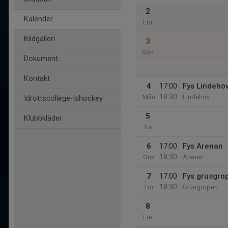
2
Kalender
Lör
Bildgalleri
3
Sön
Dokument
Kontakt
4
17:00
Fys Lindeho
18:30
Mån
Lindehov
Idrottscollege-Ishockey
5
Klubbkläder
Tis
6
17:00
Fys Arenan
18:30
Ons
Arenan
7
17:00
Fys grusgro
18:30
Tor
Grusgropen
8
Fre