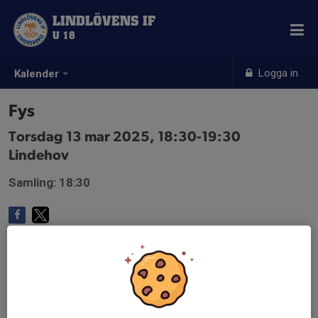
LINDLÖVENS IF
U 18
Logga in
Kalender
Fys
Torsdag 13 mar 2025, 18:30-19:30
Lindehov
Samling: 18:30