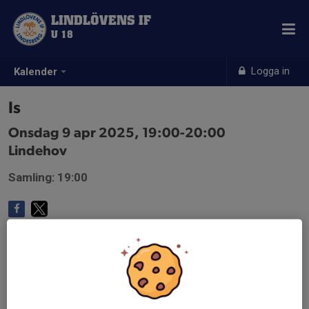
LINDLÖVENS IF
U 18
Logga in
Kalender
Is
Onsdag 9 apr 2025, 19:00-20:00
Lindehov
Samling: 19:00