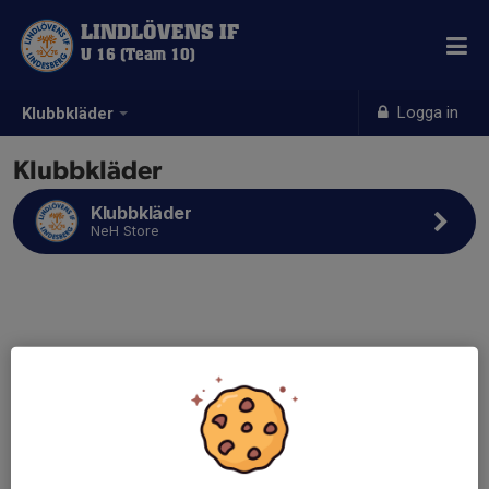
LINDLÖVENS IF
U 16 (Team 10)
Logga in
Klubbkläder
Klubbkläder
Klubbkläder
NeH Store