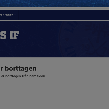
eteraner
S IF
 borttagen
är borttagen från hemsidan.