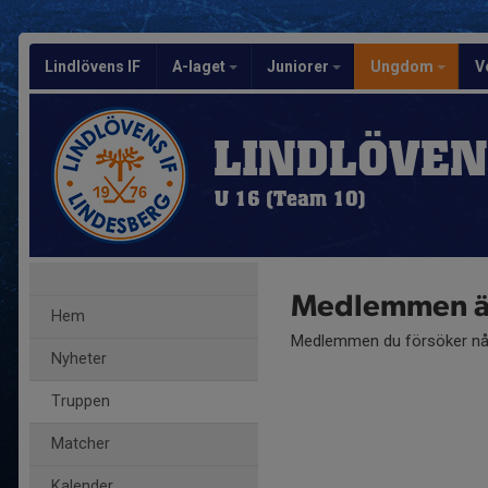
Lindlövens IF
A-laget
Juniorer
Ungdom
V
LINDLÖVEN
U 16 (Team 10)
Medlemmen är
Hem
Medlemmen du försöker nå 
Nyheter
Truppen
Matcher
Kalender