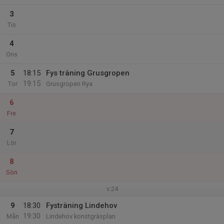
3
Tis
4
Ons
5
18:15
Fys träning Grusgropen
19:15
Tor
Grusgropen Rya
6
Fre
7
Lör
8
Sön
v.24
9
18:30
Fysträning Lindehov
19:30
Mån
Lindehov konstgräsplan