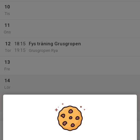
10
Tis
11
Ons
12
18:15
Fys träning Grusgropen
19:15
Tor
Grusgropen Rya
13
Fre
14
Lör
15
Sön
v.25
16
18:30
Fysträning Lindehov
19:30
Mån
Lindehov konstgräsplan