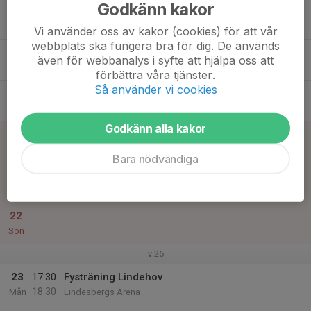
Godkänn kakor
17
Tis
Vi använder oss av kakor (cookies) för att vår
webbplats ska fungera bra för dig. De används
18
även för webbanalys i syfte att hjälpa oss att
Ons
förbättra våra tjänster.
Så använder vi cookies
19
18:00
Fys träning Grusgropen
19:00
Tor
Grusgropen Rya
Godkänn alla kakor
20
Fre
Bara nödvändiga
21
Lör
22
Sön
v.26
23
17:30
Fysträning Lindehov
18:30
Mån
Lindesbergs Arena