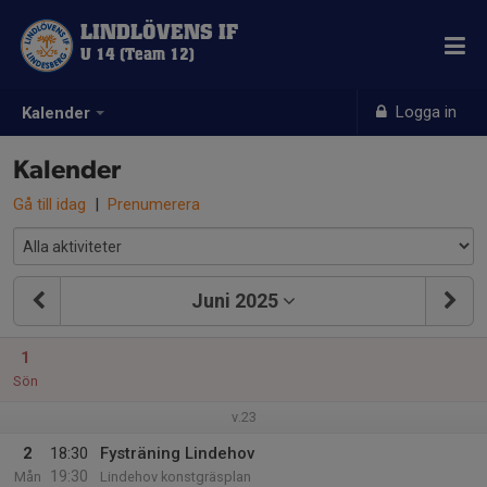
LINDLÖVENS IF
U 14 (Team 12)
Logga in
Kalender
Kalender
Gå till idag
|
Prenumerera
Juni 2025
1
Sön
v.23
2
18:30
Fysträning Lindehov
19:30
Mån
Lindehov konstgräsplan