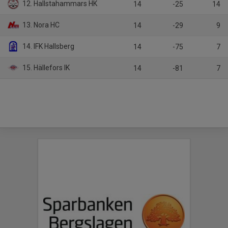
12. Hallstahammars HK
14
-25
14
13. Nora HC
14
-29
9
14. IFK Hallsberg
14
-75
7
15. Hällefors IK
14
-81
7