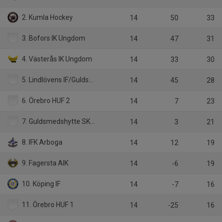
2. Kumla Hockey
14
50
33
3. Bofors IK Ungdom
14
47
31
4. Västerås IK Ungdom
14
33
30
5. Lindlövens IF/Guldsmedshytte SK
14
45
28
6. Örebro HUF 2
14
7
23
7. Guldsmedshytte SK/Lindlöven tjej
14
3
21
8. IFK Arboga
14
12
19
9. Fagersta AIK
14
-6
19
10. Köping IF
14
-7
16
11. Örebro HUF 1
14
-25
16