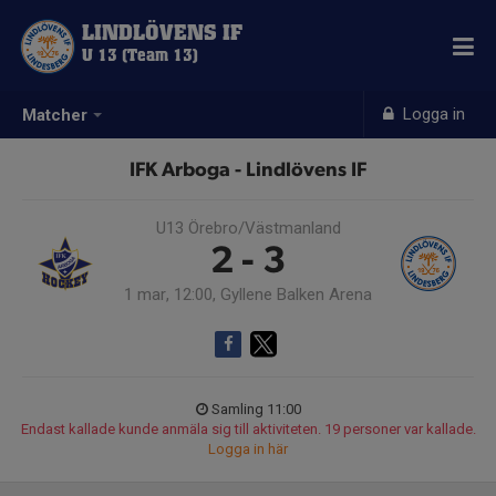
LINDLÖVENS IF
U 13 (Team 13)
Logga in
Matcher
IFK Arboga - Lindlövens IF
U13 Örebro/Västmanland
2 - 3
1 mar, 12:00, Gyllene Balken Arena
Samling 11:00
Endast kallade kunde anmäla sig till aktiviteten. 19 personer var kallade.
Logga in här