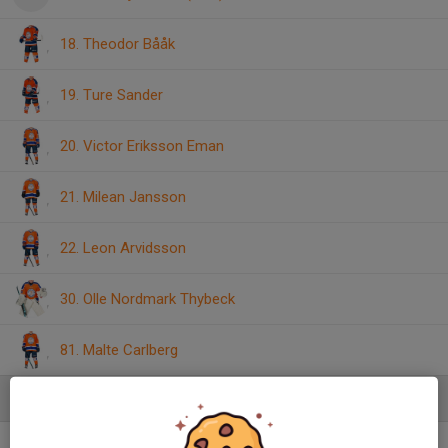
18. Theodor Bååk
19. Ture Sander
20. Victor Eriksson Eman
21. Milean Jansson
22. Leon Arvidsson
30. Olle Nordmark Thybeck
81. Malte Carlberg
Ledare
Tomas Carlberg
Tränare