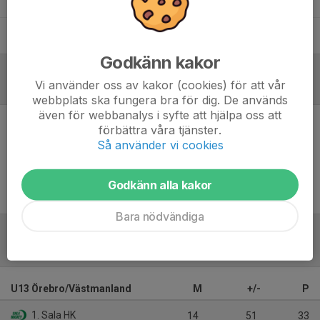
Patrik Larshans
Huvudtränare
Godkänn kakor
Vi använder oss av kakor (cookies) för att vår
Referat
webbplats ska fungera bra för dig. De används
även för webbanalys i syfte att hjälpa oss att
förbättra våra tjänster.
Inget referat skrivet
Så använder vi cookies
Godkänn alla kakor
Bara nödvändiga
Tabell
U13 Örebro/Västmanland
M
+/-
P
1. Sala HK
14
51
33