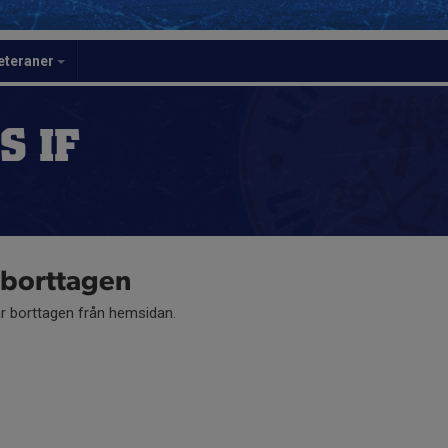
eteraner
S IF
r borttagen
är borttagen från hemsidan.