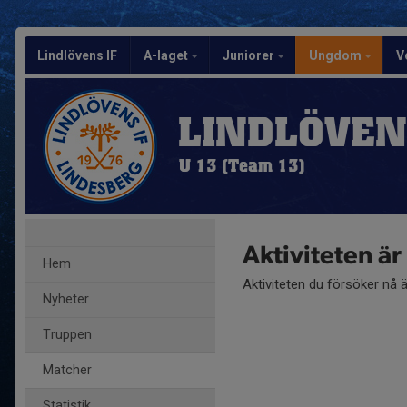
Lindlövens IF
A-laget
Juniorer
Ungdom
V
LINDLÖVEN
U 13 (Team 13)
Aktiviteten ä
Hem
Aktiviteten du försöker nå 
Nyheter
Truppen
Matcher
Statistik