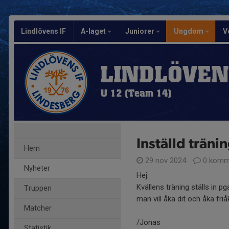
Lindlövens IF
A-laget
Juniorer
Ungdom
V
LINDLÖVEN
U 12 (Team 14)
Inställd träni
Hem
29 nov 2024
0 komm
Nyheter
Hej.
Kvällens träning ställs in p
Truppen
man vill åka dit och åka fri
Matcher
/Jonas
Statistik