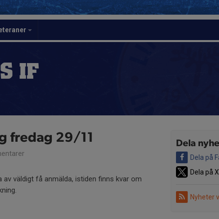
eteraner
S IF
ng fredag 29/11
Dela nyhe
entarer
Dela på 
Dela på X
ga av väldigt få anmälda, istiden finns kvar om
åkning.
Nyheter 