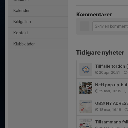
Kalender
Kommentarer
Bildgalleri
Kontakt
Klubbkläder
Tidigare nyheter
Tillfälle tordön
20 apr, 20:51
NeH pop up-buti
29 mar, 10:35
OBS! NY ADRES
18 mar, 16:18
Tillsammans fyll