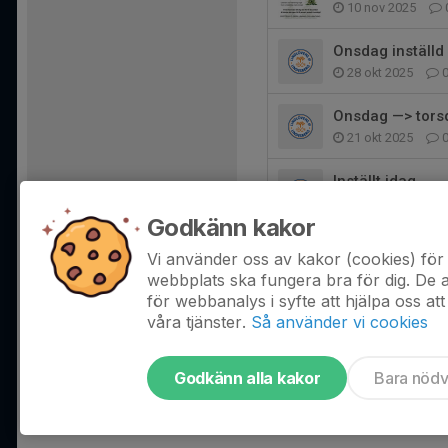
10 nov 2025
Onsdag inställd
28 okt 2025
Onsdag —> tors
21 okt 2025
Inställt idag
15 okt 2025
Godkänn kakor
Försäljning
Vi använder oss av kakor (cookies) för 
1 okt 2025
0
webbplats ska fungera bra för dig. De
för webbanalys i syfte att hjälpa oss att
våra tjänster.
Så använder vi cookies
Godkänn alla kakor
Bara nöd
Tjäna pengar till laget