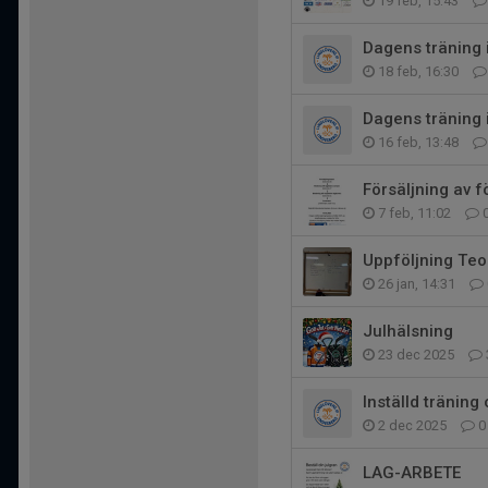
19 feb, 15:43
Dagens träning 
18 feb, 16:30
Dagens träning i
16 feb, 13:48
Försäljning av 
7 feb, 11:02
Uppföljning Teor
26 jan, 14:31
Julhälsning
23 dec 2025
Inställd träning
2 dec 2025
0
LAG-ARBETE