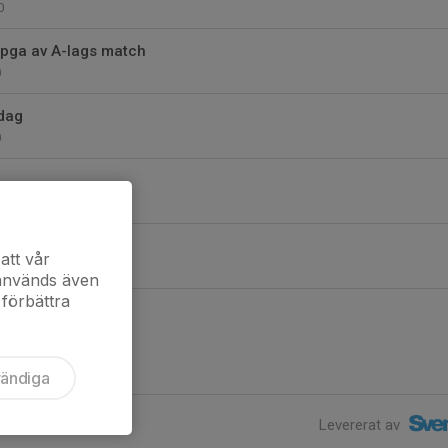
0
 pga av A-lags match
0
dag
0
0
att vår
 används även
 förbättra
vändiga
Levererat av