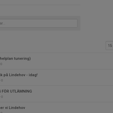
 (helplan tunering)
0
k på Lindehov - idag!
0
S FÖR UTLÄMNING
0
er vi Lindehov