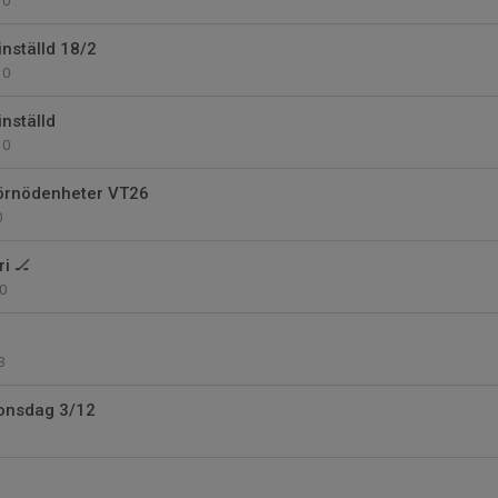
0
inställd 18/2
0
nställd
0
förnödenheter VT26
0
i 🏒
0
3
 onsdag 3/12