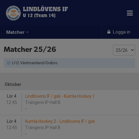
LINDLÖVENS IF
U 12 (Team 14)
Logga in
Matcher
Matcher 25/26
U12 Västmanland/Örebro
Oktober
Lör 4
Lindlövens IF / gsk - Kumla Hockey:1
12:45
Trängens IP Hall B
-
Lör 4
Kumla Hockey:2 - Lindlövens IF / gsk
12:45
Trängens IP Hall B
-