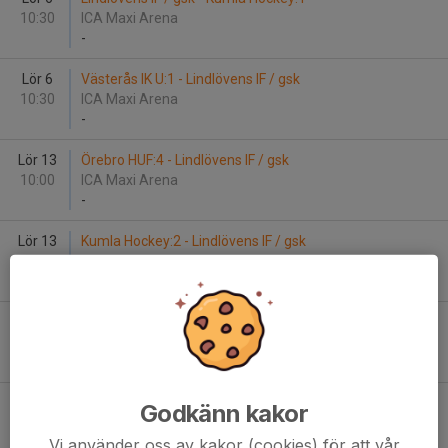
10:30
ICA Maxi Arena
-
Lör 6
Västerås IK U:1 - Lindlövens IF / gsk
10:30
ICA Maxi Arena
-
Lör 13
Örebro HUF:4 - Lindlövens IF / gsk
10:00
ICA Maxi Arena
-
Lör 13
Kumla Hockey:2 - Lindlövens IF / gsk
10:30
ICA Maxi Arena
-
Lör 13
Lindlövens IF / gsk - Kumla Hockey:1
10:30
ICA Maxi Arena
-
Lör 13
Örebro HUF:3 - Lindlövens IF / gsk
Godkänn kakor
10:30
ICA Maxi Arena
Vi använder oss av kakor (cookies) för att vår
-