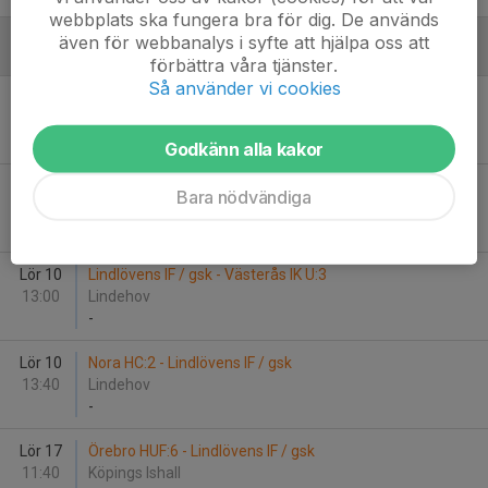
webbplats ska fungera bra för dig. De används
även för webbanalys i syfte att hjälpa oss att
Januari - 2026
förbättra våra tjänster.
Så använder vi cookies
Lör 10
Nora HC:1 - Lindlövens IF / gsk
11:30
Lindehov
-
Godkänn alla kakor
Lör 10
Västerås IK U:4 - Lindlövens IF / gsk
Bara nödvändiga
11:55
Lindehov
-
Lör 10
Lindlövens IF / gsk - Västerås IK U:3
13:00
Lindehov
-
Lör 10
Nora HC:2 - Lindlövens IF / gsk
13:40
Lindehov
-
Lör 17
Örebro HUF:6 - Lindlövens IF / gsk
11:40
Köpings Ishall