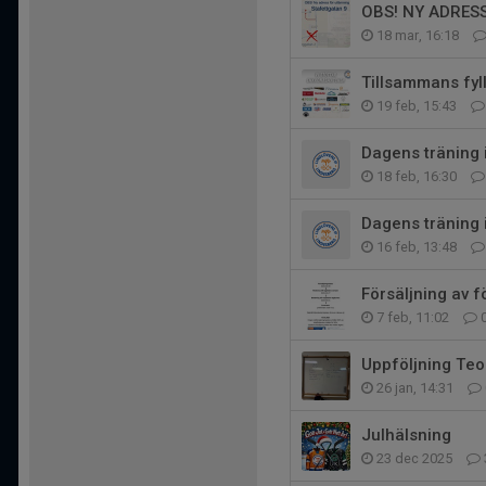
OBS! NY ADRES
18 mar, 16:18
Tillsammans fyll
19 feb, 15:43
Dagens träning 
18 feb, 16:30
Dagens träning i
16 feb, 13:48
Försäljning av 
7 feb, 11:02
Uppföljning Teor
26 jan, 14:31
Julhälsning
23 dec 2025