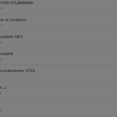
S FÖR UTLÄMNING
0
er vi Lindehov
0
inställd 18/2
0
nställd
0
förnödenheter VT26
0
i 🏒
0
3