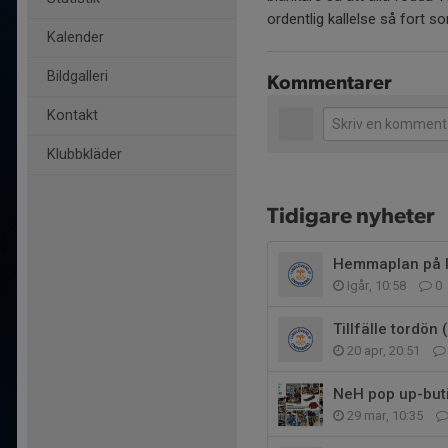
ordentlig kallelse så fort 
Kalender
Bildgalleri
Kommentarer
Kontakt
Klubbkläder
Tidigare nyheter
Hemmaplan på 
Igår, 10:58
0
Tillfälle tordön
20 apr, 20:51
NeH pop up-buti
29 mar, 10:35