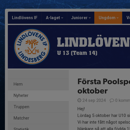
Lindlövens IF
A-laget
Juniorer
Ungdom
V
LINDLÖVEN
U 13 (Team 14)
Första Poolsp
Hem
oktober
Nyheter
24 sep 2024
0 komm
Truppen
Hej!
Lördag 5 oktober har U10 si
Matcher
Vi har inte fått något spel
blänkare så att alla födda 
Statistik