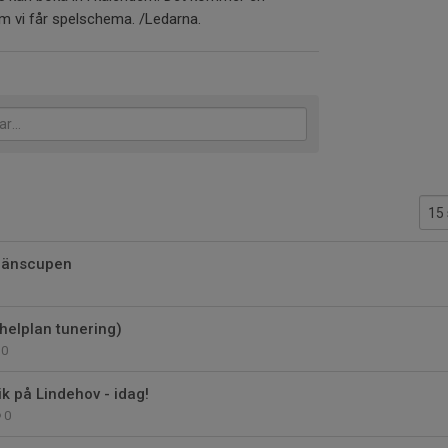
som vi får spelschema. /Ledarna.
länscupen
 (helplan tunering)
0
k på Lindehov - idag!
0