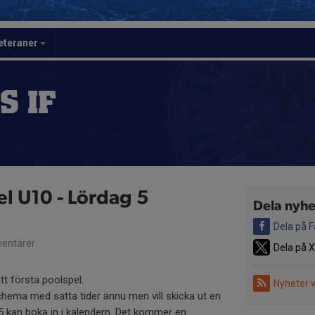
eteraner
S IF
el U10 - Lördag 5
Dela nyhe
Dela på 
entarer
Dela på X
tt första poolspel.
Nyheter 
schema med satta tider ännu men vill skicka ut en
15 kan boka in i kalendern. Det kommer en