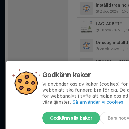
Inställd träning
2 dec 2025
0
LAG-ARBETE
10 nov 2025
Onsdag inställd
28 okt 2025
Onsdag —> tors
21 okt 2025
Godkänn kakor
Inställt idag
Vi använder oss av kakor (cookies) för 
15 okt 2025
webbplats ska fungera bra för dig. De
för webbanalys i syfte att hjälpa oss att
våra tjänster.
Så använder vi cookies
Godkänn alla kakor
Bara nöd