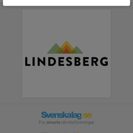
För
smarta
idrottsföreningar