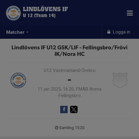
LINDLÖVENS IF
U 12 (Team 14)
Logga in
Matcher
Lindlövens IF U12 GSK/LIF - Fellingsbro/Frövi
IK/Nora HC
U12 Västmanland/Örebro
-
11 jan 2025, 16:20, FMAB Arena
Fellingsbro
Samling 15:20