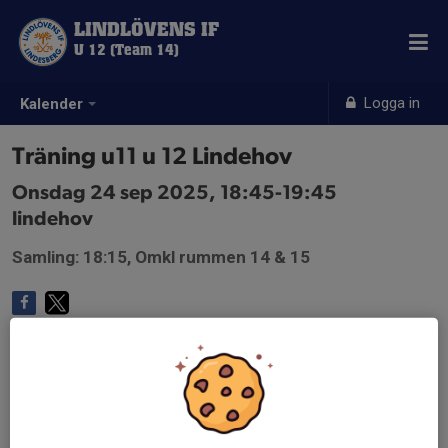
LINDLÖVENS IF
U 12 (Team 14)
Logga in
Kalender
Träning u11 u 12 Lindehov
Onsdag 24 sep 2025, 18:45-19:45
lindehov
Samling: 18:15, Omkl rummen 14 & 15