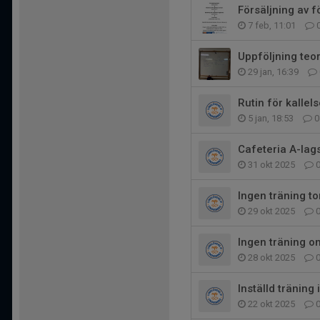
Försäljning av 
7 feb, 11:01
Uppföljning teor
29 jan, 16:39
Rutin för kallels
5 jan, 18:53
0
Cafeteria A-la
31 okt 2025
Ingen träning t
29 okt 2025
Ingen träning o
28 okt 2025
Inställd träning 
22 okt 2025