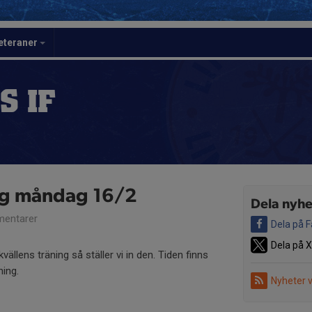
eteraner
S IF
ing måndag 16/2
Dela nyhe
entarer
Dela på 
Dela på X
kvällens träning så ställer vi in den. Tiden finns
ning.
Nyheter 