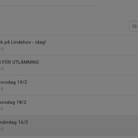
k på Lindehov - idag!
0
S FÖR UTLÄMNING
0
 torsdag 19/2
0
 onsdag 18/2
0
g måndag 16/2
0