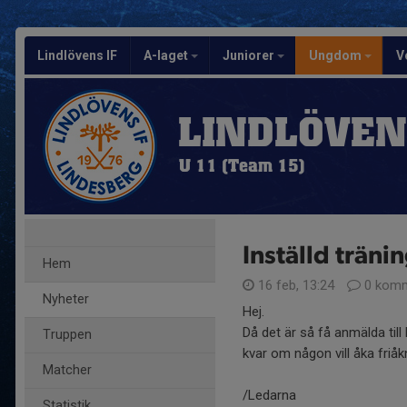
Lindlövens IF
A-laget
Juniorer
Ungdom
V
LINDLÖVEN
U 11 (Team 15)
Inställd trän
Hem
16 feb, 13:24
0 komm
Nyheter
Hej.
Då det är så få anmälda till 
Truppen
kvar om någon vill åka friåk
Matcher
/Ledarna
Statistik