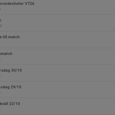
förnödenheter VT26
0
i
0
e till match
gsmatch
0
orsdag 30/10
0
nsdag 29/10
0
ikväll 22/10
0