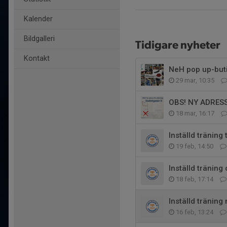
Kalender
Bildgalleri
Tidigare nyheter
Kontakt
NeH pop up-buti
29 mar, 10:35
OBS! NY ADRES
18 mar, 16:17
Inställd träning
19 feb, 14:50
Inställd träning
18 feb, 17:14
Inställd tränin
16 feb, 13:24