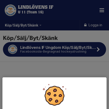
LINDLÖVENS IF
U 11 (Team 16)
Logga in
Köp/Sälj/Byt/Skänk
Köp/Sälj/Byt/Skänk
Lindlövens IF Ungdom Köp/Sälj/Byt/Skänk
Facebooksida-Begnagnad hockeyutrustning