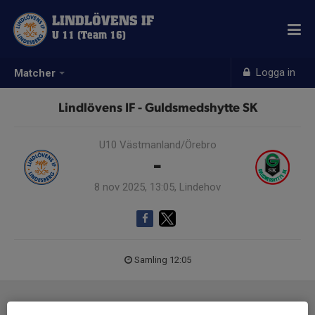
LINDLÖVENS IF
U 11 (Team 16)
Logga in
Matcher
Lindlövens IF - Guldsmedshytte SK
U10 Västmanland/Örebro
-
8 nov 2025, 13:05, Lindehov
Samling 12:05