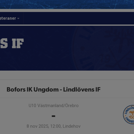
eteraner
S IF
Bofors IK Ungdom - Lindlövens IF
U10 Västmanland/Örebro
-
8 nov 2025, 12:00, Lindehov