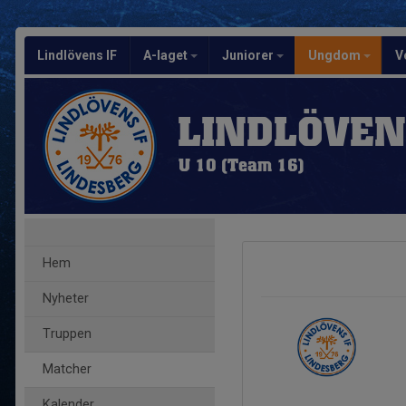
Lindlövens IF
A-laget
Juniorer
Ungdom
V
LINDLÖVEN
U 10 (Team 16)
Hem
Nyheter
Truppen
Matcher
Kalender