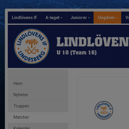
Lindlövens IF
A-laget
Juniorer
Ungdom
V
LINDLÖVEN
U 10 (Team 16)
Hem
Nyheter
Truppen
Matcher
Kalender