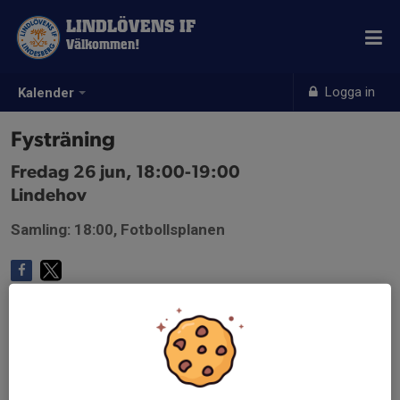
LINDLÖVENS IF
Välkommen!
Logga in
Kalender
Fysträning
Fredag 26 jun, 18:00-19:00
Lindehov
Samling: 18:00, Fotbollsplanen