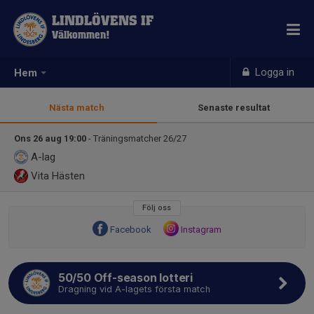
LINDLÖVENS IF
Välkommen!
Logga in
Hem
Nästa match
Senaste resultat
Ons 26 aug 19:00
- Träningsmatcher 26/27
A-lag
Vita Hästen
Följ oss
Facebook
Instagram
50/50 Off-season lotteri
Dragning vid A-lagets första match