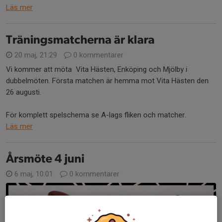
Läs mer
Träningsmatcherna är klara
20 maj, 21:29
0 kommentarer
Vi kommer att möta Vita Hästen, Enköping och Mjölby i
dubbelmöten. Första matchen är hemma mot Vita Hästen den
26 augusti.
För komplett spelschema se A-lags fliken och matcher.
Läs mer
Årsmöte 4 juni
6 maj, 10:01
0 kommentarer