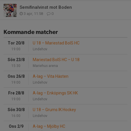
Semifinalvinst mot Boden
3 apr, 11:58
0
Kommande matcher
Tor 20/8
U 18
–
Mariestad BoIS HC
19:00
Lindehov
Sön 23/8
Mariestad BoIS HC
–
U 18
15:30
Mariehus arena
Ons 26/8
A-lag
–
Vita Hästen
19:00
Lindehov
Fre 28/8
A-lag
–
Enköpings SK HK
19:00
Lindehov
Sön 30/8
U 18
–
Grums IK Hockey
16:00
Lindehov
Ons 2/9
A-lag
–
Mjölby HC