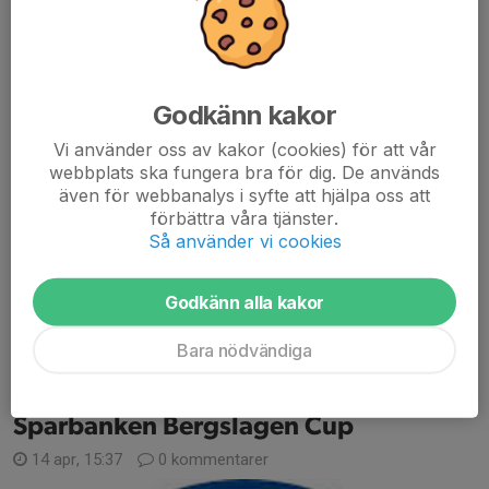
Godkänn kakor
Vi använder oss av kakor (cookies) för att vår
webbplats ska fungera bra för dig. De används
Härmed inbjudes alla medlemmar i Lindlövens IF till föreningens
även för webbanalys i syfte att hjälpa oss att
årsmöte.
förbättra våra tjänster.
Årsmötet kommer att genomföras i Lindehovs cafeteria med
Så använder vi cookies
start klockan 18.00 den 4 juni.
Godkänn alla kakor
Varmt välkomna!
Styrelsen Lindlövens IF
Bara nödvändiga
Läs mer
Sparbanken Bergslagen Cup
14 apr, 15:37
0 kommentarer