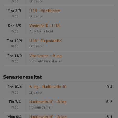
19:00
Lindehov
Tor 3/9
U 18
–
Vita Hästen
19:00
Lindehov
Sön 6/9
Västerås IK
–
U 18
15:00
ABB Arena Nord
Tor 10/9
U 18
–
Färjestad BK
00:00
Lindehov
Fre 11/9
Vita Hästen
–
A-lag
19:00
Himmelstalundshallen
Senaste resultat
Fre 10/4
A-lag
–
Hudiksvalls HC
0-4
19:00
Lindehov
Tis 7/4
Hudiksvalls HC
–
A-lag
5-2
19:00
Holmen Center
Mån 6/4
Hudiksvalls HC
–
A-lag
6-1