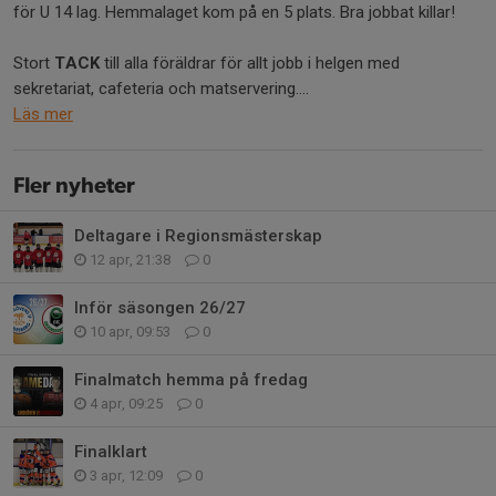
för U 14 lag. Hemmalaget kom på en 5 plats. Bra jobbat killar!
Stort
TACK
till alla föräldrar för allt jobb i helgen med
sekretariat, cafeteria och matservering....
Läs mer
Fler nyheter
Deltagare i Regionsmästerskap
12 apr, 21:38
0
Inför säsongen 26/27
10 apr, 09:53
0
Finalmatch hemma på fredag
4 apr, 09:25
0
Finalklart
3 apr, 12:09
0