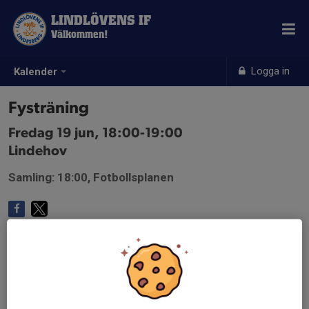
LINDLÖVENS IF
Välkommen!
Logga in
Kalender
Fysträning
Fredag 19 jun, 18:00-19:00
Lindehov
Samling: 18:00, Fotbollsplanen