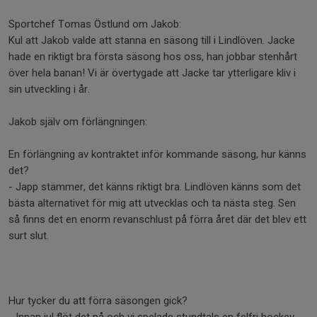
Sportchef Tomas Östlund om Jakob:
Kul att Jakob valde att stanna en säsong till i Lindlöven. Jacke
hade en riktigt bra första säsong hos oss, han jobbar stenhårt
över hela banan! Vi är övertygade att Jacke tar ytterligare kliv i
sin utveckling i år.
Jakob själv om förlängningen:
En förlängning av kontraktet inför kommande säsong, hur känns
det?
- Japp stämmer, det känns riktigt bra. Lindlöven känns som det
bästa alternativet för mig att utvecklas och ta nästa steg. Sen
så finns det en enorm revanschlust på förra året där det blev ett
surt slut.
Hur tycker du att förra säsongen gick?
- Innan jul flöt det på och vi spelade stundtals en felfri hockey.