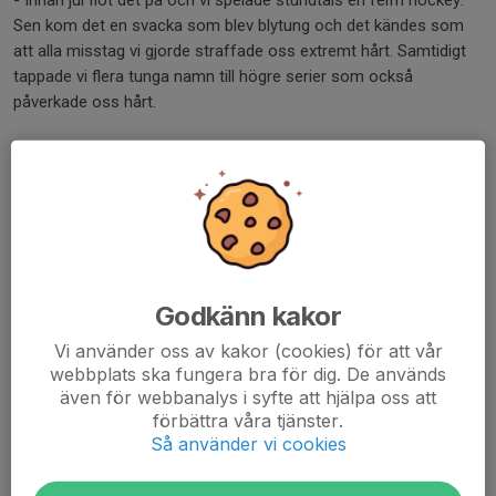
Sen kom det en svacka som blev blytung och det kändes som
att alla misstag vi gjorde straffade oss extremt hårt. Samtidigt
tappade vi flera tunga namn till högre serier som också
påverkade oss hårt.
Har du några personliga mål med kommande säsong?
- Utvecklas och vinna hockey matcher!
Till sist, hur går det för Lindlöven säsongen 18/19?
- Känns som att det finns något spännande på gång, så jag tror
vi går längre än förra året. Jag menar 20 hungriga gubbar som
Godkänn kakor
vill utvecklas då brukar det gå bra.
Vi använder oss av kakor (cookies) för att vår
webbplats ska fungera bra för dig. De används
Dela nyhet
även för webbanalys i syfte att hjälpa oss att
förbättra våra tjänster.
Så använder vi cookies
Tidigare nyheter