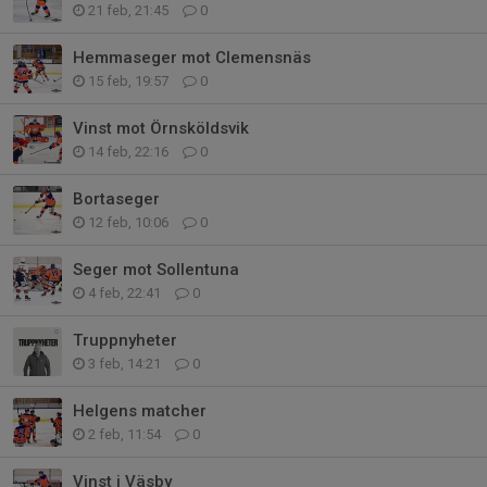
21 feb, 21:45
0
Hemmaseger mot Clemensnäs
15 feb, 19:57
0
Vinst mot Örnsköldsvik
14 feb, 22:16
0
Bortaseger
12 feb, 10:06
0
Seger mot Sollentuna
4 feb, 22:41
0
Truppnyheter
3 feb, 14:21
0
Helgens matcher
2 feb, 11:54
0
Vinst i Väsby