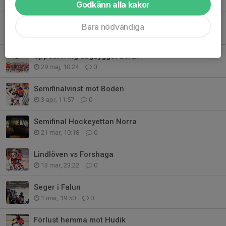
Godkänn alla kakor
Lagbygget är klart!
Bara nödvändiga
3 aug, 11:50
0
Uppdatering Lagbygget 26/27
29 maj, 10:24
0
Semifinalvinst mot Boden
3 apr, 11:57
0
Semifinal Hockeyettan Norra
21 mar, 10:18
0
Lindlöven vs Forshaga
13 mar, 23:22
0
Seger i Falun
1 mar, 19:50
0
Förlust hemma mot Hudik