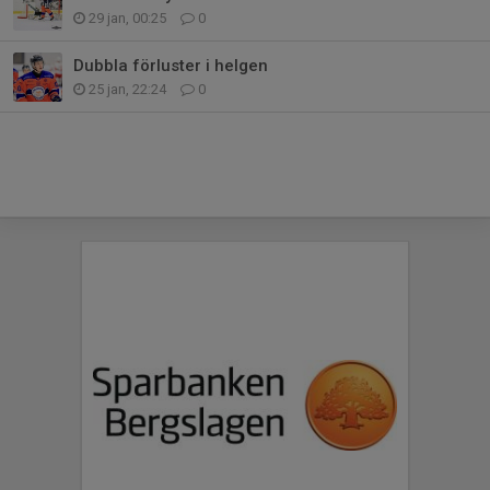
29 jan, 00:25
0
Dubbla förluster i helgen
25 jan, 22:24
0