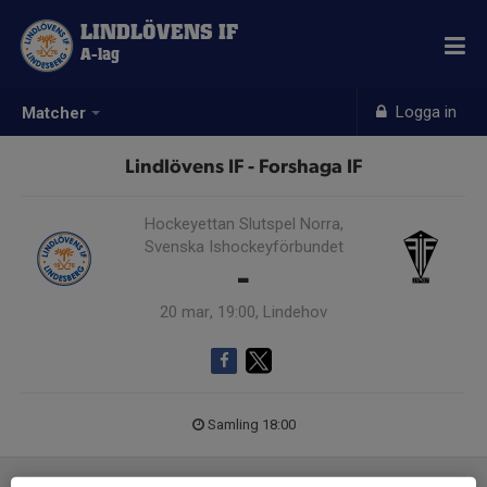
LINDLÖVENS IF
A-lag
Logga in
Matcher
Lindlövens IF - Forshaga IF
Hockeyettan Slutspel Norra,
Svenska Ishockeyförbundet
-
20 mar, 19:00, Lindehov
Samling 18:00