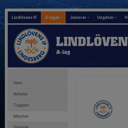
Lindlövens IF
A-laget
Juniorer
Ungdom
V
LINDLÖVEN
A-lag
Hem
Nyheter
Truppen
Matcher
Statistik