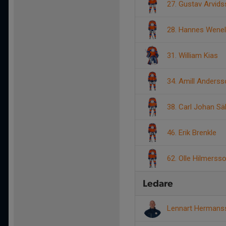
27. Gustav Arvid
28. Hannes Wenel
31. William Kias
34. Amill Anders
38. Carl Johan Säl
46. Erik Brenkle
62. Olle Hilmerss
Ledare
Lennart Herman