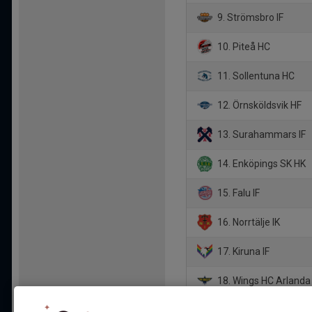
9. Strömsbro IF
10. Piteå HC
11. Sollentuna HC
12. Örnsköldsvik HF
13. Surahammars IF
14. Enköpings SK HK
15. Falu IF
16. Norrtälje IK
17. Kiruna IF
18. Wings HC Arlanda
19. Vallentuna Hocke