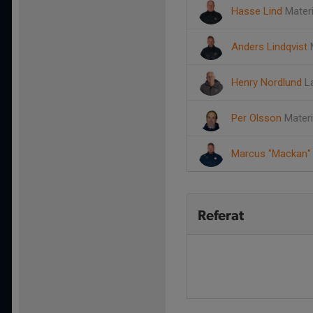
Hasse Lind
Materi
Anders Lindqvist
Henry Nordlund
L
Per Olsson
Materi
Marcus "Mackan"
Referat