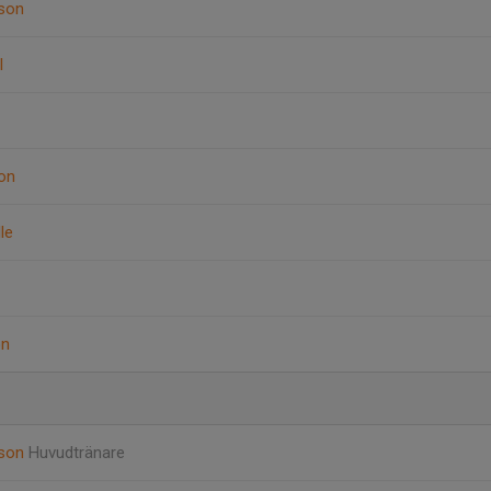
sson
l
son
le
on
sson
Huvudtränare