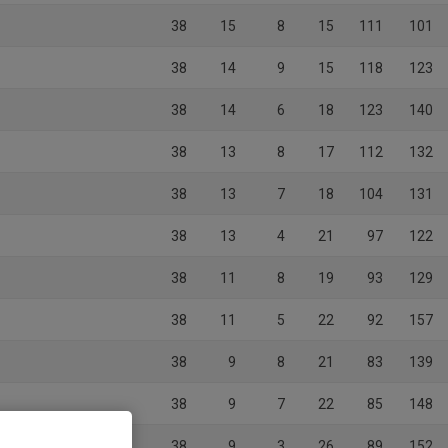
38
15
8
15
111
101
38
14
9
15
118
123
38
14
6
18
123
140
38
13
8
17
112
132
38
13
7
18
104
131
38
13
4
21
97
122
38
11
8
19
93
129
38
11
5
22
92
157
38
9
8
21
83
139
38
9
7
22
85
148
y
38
9
3
26
89
152