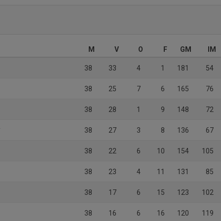
M
V
O
F
GM
IM
38
33
4
1
181
54
38
25
7
6
165
76
38
28
1
9
148
72
y
38
27
3
8
136
67
38
22
6
10
154
105
38
23
4
11
131
85
38
17
6
15
123
102
38
16
6
16
120
119