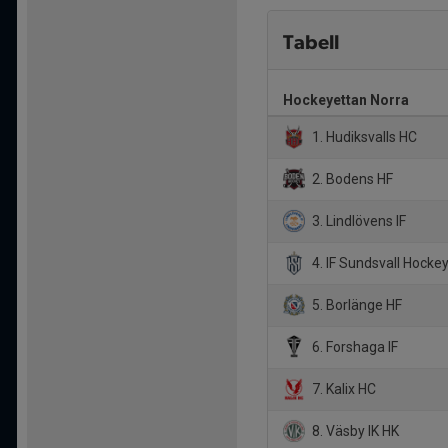
Tabell
Hockeyettan Norra
1. Hudiksvalls HC
2. Bodens HF
3. Lindlövens IF
4. IF Sundsvall Hocke
5. Borlänge HF
6. Forshaga IF
7. Kalix HC
8. Väsby IK HK