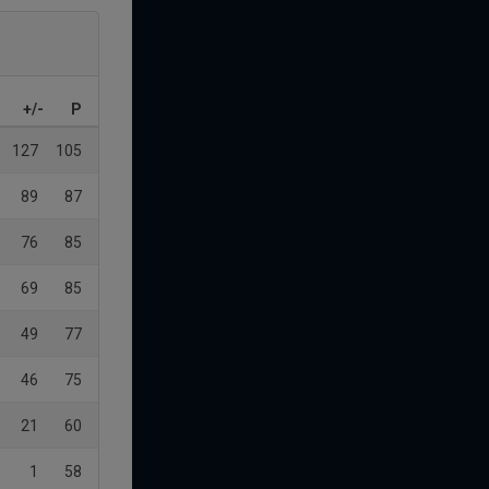
+/-
P
127
105
89
87
76
85
69
85
49
77
46
75
21
60
1
58