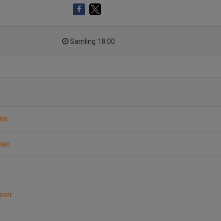
Samling 18:00
olm
sén
sson