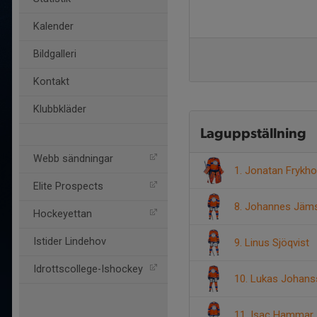
Kalender
Bildgalleri
Kontakt
Klubbkläder
Laguppställning
Webb sändningar
1. Jonatan Frykh
Elite Prospects
8. Johannes Jäm
Hockeyettan
Istider Lindehov
9. Linus Sjöqvist
Idrottscollege-Ishockey
10. Lukas Johan
11. Isac Hammar