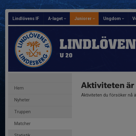
Lindlövens IF
A-laget
Juniorer
Ungdom
V
LINDLÖVEN
U 20
Aktiviteten ä
Hem
Aktiviteten du försöker nå 
Nyheter
Truppen
Matcher
Statistik