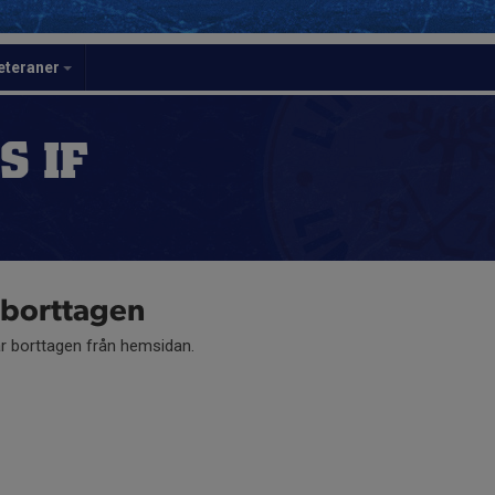
eteraner
S IF
r borttagen
är borttagen från hemsidan.