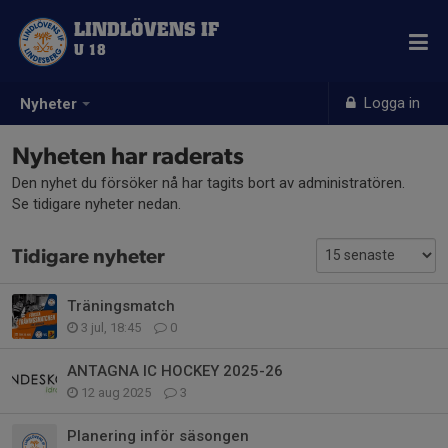
LINDLÖVENS IF
U 18
Logga in
Nyheter
Nyheten har raderats
Den nyhet du försöker nå har tagits bort av administratören.
Se tidigare nyheter nedan.
Tidigare nyheter
Träningsmatch
3 jul, 18:45
0
ANTAGNA IC HOCKEY 2025-26
12 aug 2025
3
Planering inför säsongen