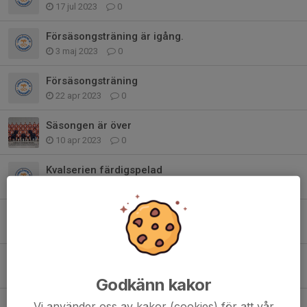
17 jul 2023
0
Försäsongsträning är igång.
3 maj 2023
0
Försäsongsträning
22 apr 2023
0
Säsongen är över
10 apr 2023
0
Kvalserien färdigspelad
3 apr 2023
0
Strömsbro Borta
31 mar 2023
0
Ändrad matchtid
28 mar 2023
0
Godkänn kakor
Sista kvalseriematchen
Vi använder oss av kakor (cookies) för att vår