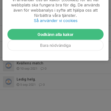
27 mar 2023
0
webbplats ska fungera bra för dig. De används
även för webbanalys i syfte att hjälpa oss att
J 20
förbättra våra tjänster.
Så använder vi cookies
27 mar 2023
0
Förlust igen.
Godkänn alla kakor
23 mar 2023
0
Bara nödvändiga
Kvalmatch nr 3.
17 mar 2023
0
Kvällens match
10 sep 2021
0
Ledig helg.
5 sep 2021
0