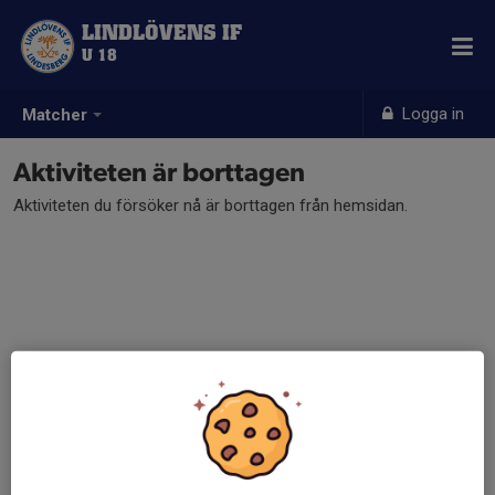
LINDLÖVENS IF
U 18
Logga in
Matcher
Aktiviteten är borttagen
Aktiviteten du försöker nå är borttagen från hemsidan.