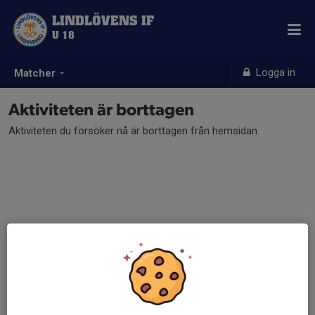
LINDLÖVENS IF
U 18
Logga in
Matcher
Aktiviteten är borttagen
Aktiviteten du försöker nå är borttagen från hemsidan.