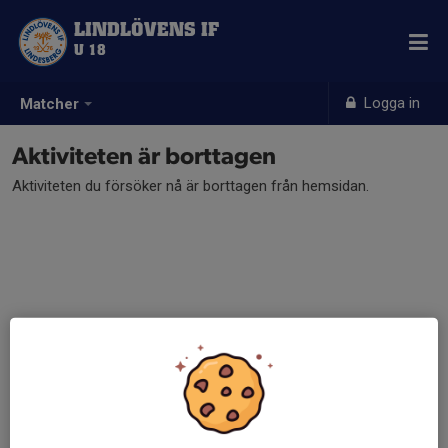
LINDLÖVENS IF
U 18
Logga in
Matcher
Aktiviteten är borttagen
Aktiviteten du försöker nå är borttagen från hemsidan.