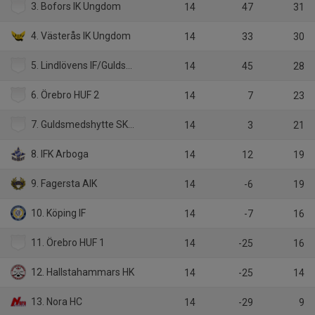
3. Bofors IK Ungdom
14
47
31
4. Västerås IK Ungdom
14
33
30
5. Lindlövens IF/Guldsmedshytte SK
14
45
28
6. Örebro HUF 2
14
7
23
7. Guldsmedshytte SK/Lindlöven tjej
14
3
21
8. IFK Arboga
14
12
19
9. Fagersta AIK
14
-6
19
10. Köping IF
14
-7
16
11. Örebro HUF 1
14
-25
16
12. Hallstahammars HK
14
-25
14
13. Nora HC
14
-29
9