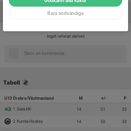
Godkänn alla kakor
Bara nödvändiga
Referat
Inget referat skrivet
Tabell
U13 Örebro/Västmanland
M
+/-
P
1. Sala HK
14
51
33
2. Kumla Hockey
14
50
33