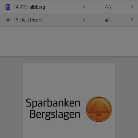
14. IFK Hallsberg
14
-75
7
15. Hällefors IK
14
-81
7