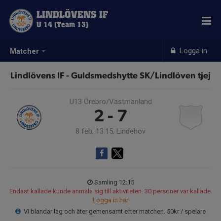
LINDLÖVENS IF
U 14 (Team 13)
Logga in
Matcher
Lindlövens IF - Guldsmedshytte SK/Lindlöven tjej
U13 Örebro/Västmanland
2 - 7
8 feb, 13:15, Lindehov
Samling 12:15
Endast kallade kunde anmäla sig till aktiviteten. 30 personer var kallade.
Logga in här
Vi blandar lag och äter gemensamt efter matchen. 50kr / spelare