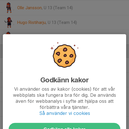
Olle Jansson
, U 13 (Team 14)
Hugo Ristiharju
, U 13 (Team 14)
Edd Vestby
, U 13 (Team 14)
Ledare
Henrik Björkman (GSK)
Tränare
Godkänn kakor
Emil Bååk
Tränare
Vi använder oss av kakor (cookies) för att vår
Tomas Carlberg
Tränare
webbplats ska fungera bra för dig. De används
även för webbanalys i syfte att hjälpa oss att
förbättra våra tjänster.
Patrik Larshans
Huvudtränare
Så använder vi cookies
Per Sander
Tränare