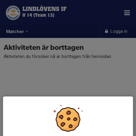
LINDLÖVENS IF
U 14 (Team 13)
Logga in
Matcher
Aktiviteten är borttagen
Aktiviteten du försöker nå är borttagen från hemsidan.