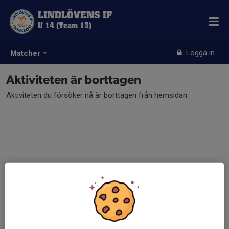
LINDLÖVENS IF
U 14 (Team 13)
Logga in
Matcher
Aktiviteten är borttagen
Aktiviteten du försöker nå är borttagen från hemsidan.