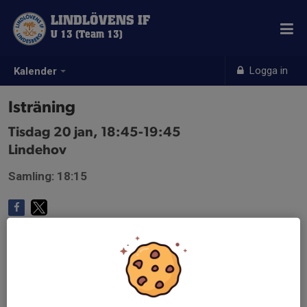
LINDLÖVENS IF
U 13 (Team 13)
Logga in
Kalender
Isträning
Tisdag 20 jan, 18:45-19:45
Lindehov
Samling: 18:15